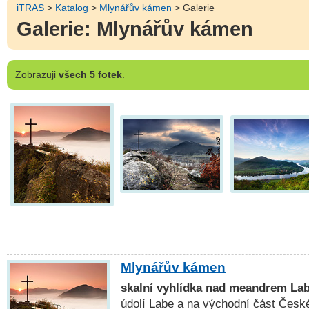
iTRAS
>
Katalog
>
Mlynářův kámen
> Galerie
Galerie: Mlynářův kámen
Zobrazuji
všech 5 fotek
.
Mlynářův kámen
skalní vyhlídka nad meandrem La
údolí Labe a na východní část Česk