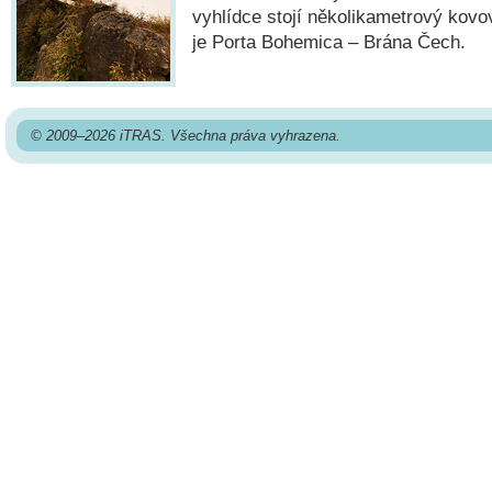
vyhlídce stojí několikametrový kovo
je Porta Bohemica – Brána Čech.
© 2009–2026 iTRAS. Všechna práva vyhrazena.