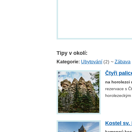
Tipy v okolí:
Kategorie:
Ubytování
(2)
~
Zábava
Čtyři palic
na horolezci
rezervace s Čt
horolezeckým 
Kostel sv.
kamenný kost