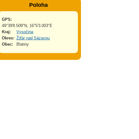
Poloha
GPS:
49°39'8.509"N, 16°5'3.003"E
Kraj:
Vysočina
Okres:
Žďár nad Sázavou
Obec:
Blatiny