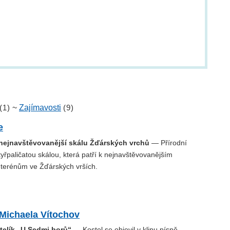
(1)
~
Zajímavosti
(9)
e
 nejnavštěvovanější skálu Žďárských vrchů
— Přírodní
yřpaličatou skálou, která patří k nejnavštěvovanějším
terénům ve Žďárských vrších.
 Michaela Vítochov
elík „U Sedmi borů“
— Kostel se objevil v klipu písně