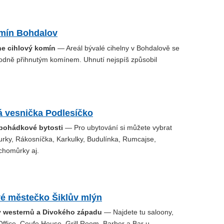
omín Bohdalov
ne cihlový komín
— Areál bývalé cihelny v Bohdalově se
odně přihnutým komínem. Uhnutí nejspíš způsobil
 vesnička Podlesíčko
 pohádkové bytosti
— Pro ubytování si můžete vybrat
urky, Rákosníčka, Karkulky, Budulínka, Rumcajse,
chomůrky aj.
é městečko Šiklův mlýn
y westernů a Divokého západu
— Najdete tu saloony,
Office, Coufe House, Grill Room, Barber a Bar u