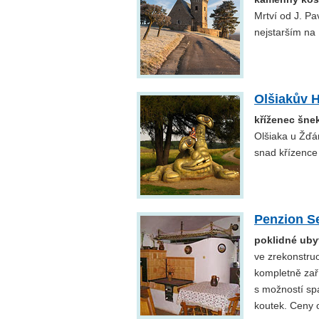
Mrtví od J. Pav
nejstarším na
Olšiakův 
kříženec šne
Olšiaka u Žďá
snad křízence
Penzion Se
poklidné uby
ve zrekonstru
kompletně za
s možností spa
koutek. Ceny 