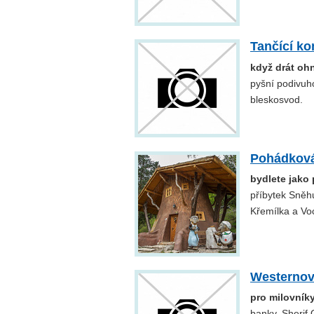
Tančící k
když drát oh
pyšní podivuh
bleskosvod.
Pohádková
bydlete jako
příbytek Sněh
Křemílka a Vo
Westernov
pro milovník
banky, Sherif 