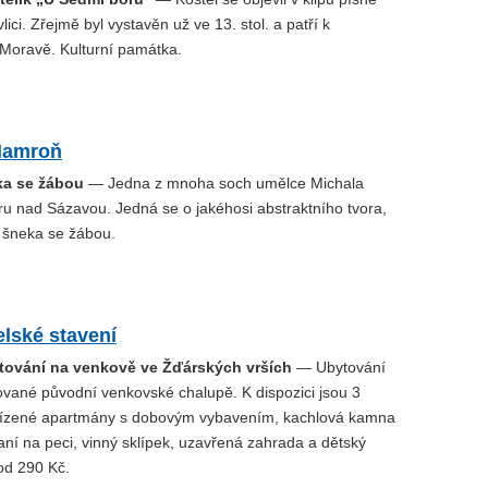
lici. Zřejmě byl vystavěn už ve 13. stol. a patří k
 Moravě. Kulturní památka.
Hamroň
ka se žábou
— Jedna z mnoha soch umělce Michala
ru nad Sázavou. Jedná se o jakéhosi abstraktního tvora,
 šneka se žábou.
lské stavení
tování na venkově ve Žďárských vrších
— Ubytování
ované původní venkovské chalupě. K dispozici jsou 3
řízené apartmány s dobovým vybavením, kachlová kamna
ní na peci, vinný sklípek, uzavřená zahrada a dětský
od 290 Kč.