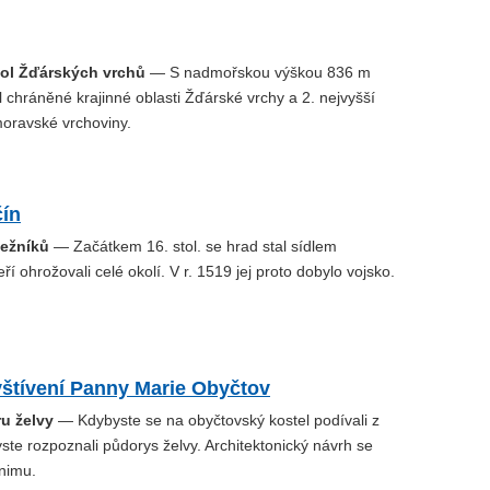
hol Žďárských vrchů
— S nadmořskou výškou 836 m
l chráněné krajinné oblasti Žďárské vrchy a 2. nejvyšší
oravské vrchoviny.
čín
pežníků
— Začátkem 16. stol. se hrad stal sídlem
ří ohrožovali celé okolí. V r. 1519 jej proto dobylo vojsko.
vštívení Panny Marie Obyčtov
ru želvy
— Kdybyste se na obyčtovský kostel podívali z
ste rozpoznali půdorys želvy. Architektonický návrh se
inimu.