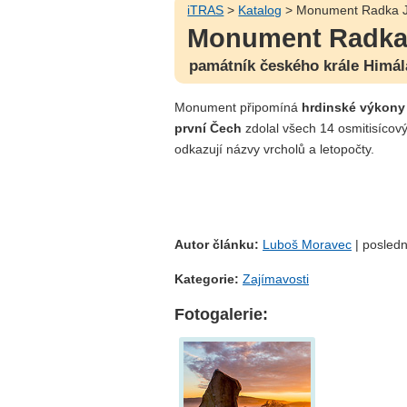
iTRAS
>
Katalog
> Monument Radka Ja
Monument Radka 
památník českého krále Himál
Monument připomíná
hrdinské výkony
první Čech
zdolal všech 14 osmitisícov
odkazují názvy vrcholů a letopočty.
Autor článku:
Luboš Moravec
| posledn
Kategorie:
Zajímavosti
Fotogalerie: