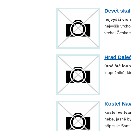
Devět skal
nejvyšší vrc
nejvyšší vrcho
vrchol Českom
Hrad Dale
útočiště lou
loupežníků, kte
Kostel Na
kostel ve tva
nebe, jasně by
připisuje Sant