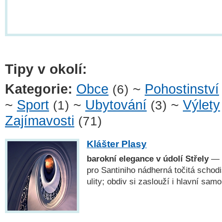
Tipy v okolí:
Kategorie:
Obce
~
Pohostinství
(6)
~
Sport
~
Ubytování
~
Výlety
(1)
(3)
Zajímavosti
(71)
Klášter Plasy
barokní elegance v údolí Střely
— K
pro Santiniho nádherná točitá schodi
ulity; obdiv si zaslouží i hlavní sa