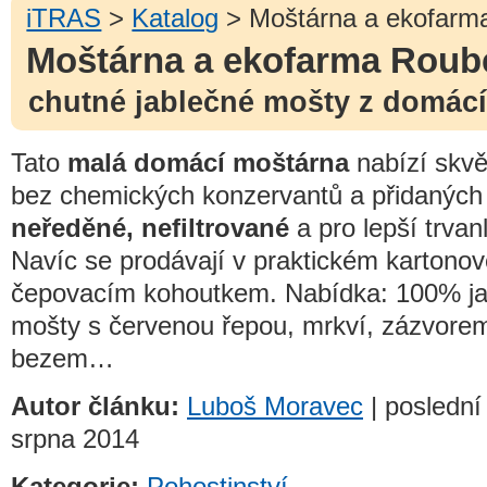
iTRAS
>
Katalog
> Moštárna a ekofarm
Moštárna a ekofarma Roub
chutné jablečné mošty z domác
Tato
malá domácí moštárna
nabízí skv
bez chemických konzervantů a přidaných
neředěné, nefiltrované
a pro lepší trvan
Navíc se prodávají v praktickém kartono
čepovacím kohoutkem. Nabídka: 100% jab
mošty s červenou řepou, mrkví, zázvorem
bezem…
Autor článku:
Luboš Moravec
| poslední
srpna 2014
Kategorie:
Pohostinství