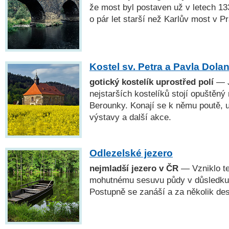
že most byl postaven už v letech 13
o pár let starší než Karlův most v P
Kostel sv. Petra a Pavla Dola
gotický kostelík uprostřed polí
— J
nejstarších kostelíků stojí opuštěný 
Berounky. Konají se k němu poutě, u
výstavy a další akce.
Odlezelské jezero
nejmladší jezero v ČR
— Vzniklo te
mohutnému sesuvu půdy v důsledku k
Postupně se zanáší a za několik desí