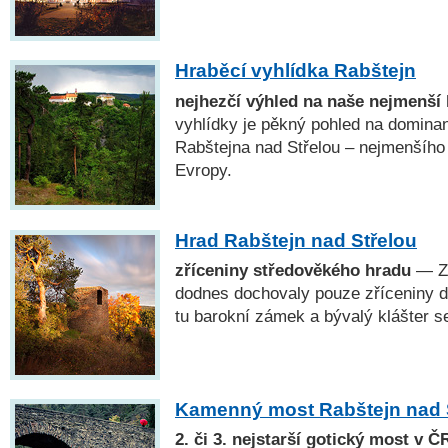
Hraběcí vyhlídka Rabštejn
nejhezčí výhled na naše nejmenší 
vyhlídky je pěkný pohled na dominan
Rabštejna nad Střelou – nejmenšího
Evropy.
Hrad Rabštejn nad Střelou
zříceniny středověkého hradu
— Z 
dodnes dochovaly pouze zříceniny dv
tu barokní zámek a bývalý klášter se
Kamenný most Rabštejn nad 
2. či 3. nejstarší gotický most v Č