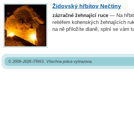
Židovský hřbitov Nečtiny
zázračné žehnající ruce
— Na hřbit
reliéfem kohenských žehnajících ruk
na ně přiložíte dlaně, splní se vám t
© 2009–2026 iTRAS. Všechna práva vyhrazena.