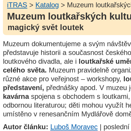
iTRAS
>
Katalog
> Muzeum loutkařských
Muzeum loutkařských kultu
magický svět loutek
Muzeum dokumentujeme a svým návště
představuje historii a současnost českéh
loutkového divadla, ale i
loutkařské umě
celého světa.
Muzeum pravidelně organiz
různé akce pro veřejnost – workshopy,
lo
představení,
přednášky apod. V muzeu j
kavárna
spojena s obchodem s loutkami
odbornou literaturou; děti mohou využít 
umístěno v renesančním Mydlářově domě 
Autor článku:
Luboš Moravec
| poslední