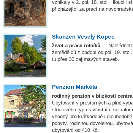
vznikaly v 2. pol. 18. stol. Hloubili si
přicházející za prací na novohradsk
Skanzen Veselý Kopec
život a práce rolníků
— Nahlédnete 
zemědělců z období od pol. 19. stol. 
tu přes 30 zajímavých staveb.
Penzion Markéta
rodinný penzion v blízkosti cent
Ubytování v prostorných a plně vyb
studiového typu s vlastním sociální
vhodný pro krátkodobé i dlouhodobé 
pobyty, rodinnou dovolenou, ubytová
ubytování od 410 Kč.