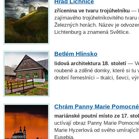
Hrad Lichnice
zřícenina ve tvaru trojúhelníku
— R
zajímavého trojúhelníkovitého tvaru
Železných horách. Název je odvoz
Lichtenburg a znamená Světlice.
Betlém Hlinsko
lidová architektura 18. století
— Ve
roubené a zděné domky, které si tu v 
drobní řemeslníci – tkalci, ševci, vý
Chrám Panny Marie Pomocné
mariánské poutní místo ze 17. stol
uctívají obraz Panny Marie Pomocné
Marie Hyzerlová od svého umírajícíh
Eusebia.