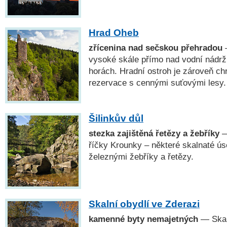
Hrad Oheb
zřícenina nad sečskou přehradou
—
vysoké skále přímo nad vodní nádrž
horách. Hradní ostroh je zároveň ch
rezervace s cennými suťovými lesy.
Šilinkův důl
stezka zajištěná řetězy a žebříky
— 
říčky Krounky – některé skalnaté ú
železnými žebříky a řetězy.
Skalní obydlí ve Zderazi
kamenné byty nemajetných
— Skaln