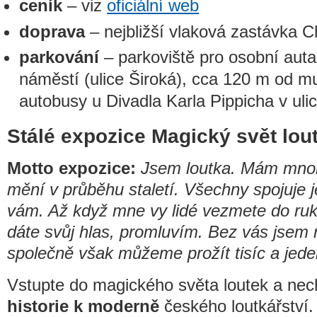
ceník
– viz
oficiální web
doprava
– nejbližší vlaková zastávka 
parkování
– parkoviště pro osobní aut
náměstí (ulice Široká), cca 120 m od m
autobusy u Divadla Karla Pippicha v uli
Stálé expozice Magický svět lou
Motto expozice:
Jsem loutka. Mám mnoh
mění v průběhu staletí. Všechny spojuje je
vám. Až když mne vy lidé vezmete do ruko
dáte svůj hlas, promluvím. Bez vás jsem 
společně však můžeme prožít tisíc a jede
Vstupte do magického světa loutek a nec
historie k moderně
českého loutkářství.