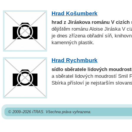
Hrad Košumberk
hrad z Jiráskova románu V cizích
dějištěm románu Aloise Jiráska V ci
je dnes zřízena obřadní síň, knihovn
kamenných plastik.
Hrad Rychmburk
sídlo sběratele lidových moudrost
a sběratel lidových moudrostí Smil 
Sbírka přísloví je nejstarším slovan
© 2009–2026 iTRAS. Všechna práva vyhrazena.