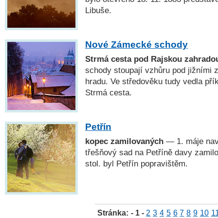
Libuše.
Nové Zámecké schody
Strmá cesta pod Rajskou zahrado
schody stoupají vzhůru pod jižními
hradu. Ve středověku tudy vedla přík
Strmá cesta.
Petřín
kopec zamilovaných
— 1. máje navš
třešňový sad na Petříně davy zamilo
stol. byl Petřín popravištěm.
Stránka:
- 1 -
2
3
4
5
6
7
8
9
10
1