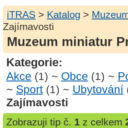
iTRAS
>
Katalog
>
Muzeum 
Zajímavosti
Muzeum miniatur Pr
Kategorie:
Akce
~
Obce
~
Po
(1)
(1)
~
Sport
~
Ubytování
(1)
Zajímavosti
Zobrazuji
tip č.
1
z celkem