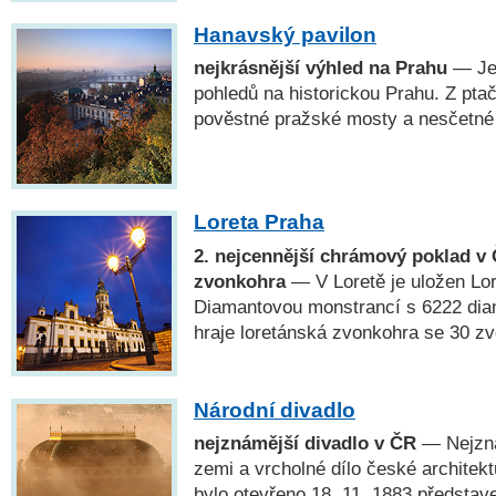
Hanavský pavilon
nejkrásnější výhled na Prahu
— Jed
pohledů na historickou Prahu. Z pta
pověstné pražské mosty a nesčetné
Loreta Praha
2. nejcennější chrámový poklad v 
zvonkohra
— V Loretě je uložen Lo
Diamantovou monstrancí s 6222 dia
hraje loretánská zvonkohra se 30 zv
Národní divadlo
nejznámější divadlo v ČR
— Nejzná
zemi a vrcholné dílo české architekt
bylo otevřeno 18. 11. 1883 předsta