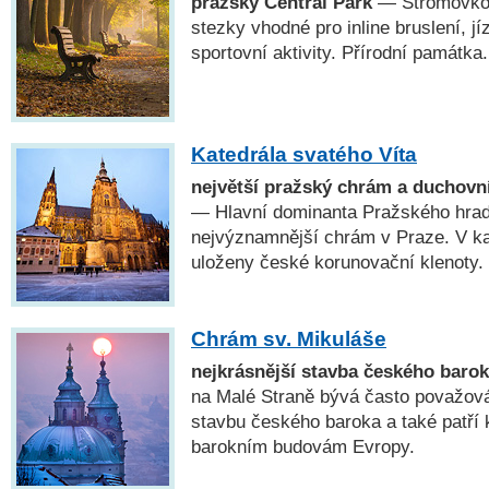
pražský Central Park
— Stromovkou
stezky vhodné pro inline bruslení, jí
sportovní aktivity. Přírodní památka.
Katedrála svatého Víta
největší pražský chrám a duchovn
— Hlavní dominanta Pražského hradu
nejvýznamnější chrám v Praze. V kap
uloženy české korunovační klenoty.
Chrám sv. Mikuláše
nejkrásnější stavba českého baro
na Malé Straně bývá často považová
stavbu českého baroka a také patří 
barokním budovám Evropy.