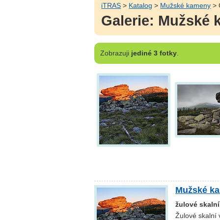
iTRAS
>
Katalog
>
Mužské kameny
> 
Galerie: Mužské
Zobrazuji
jediné 3 fotky
.
Mužské k
žulové skaln
Žulové skalní