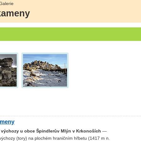
Galerie
 kameny
ameny
í výchozy u obce Špindlerův Mlýn v Krkonoších
—
 výchozy (tory) na plochém hraničním hřbetu (1417 m n.