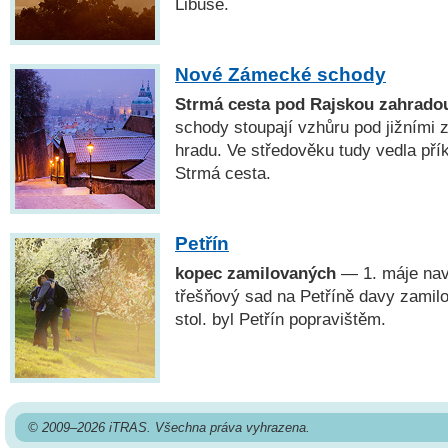
Libuše.
Nové Zámecké schody
Strmá cesta pod Rajskou zahrado
schody stoupají vzhůru pod jižními
hradu. Ve středověku tudy vedla přík
Strmá cesta.
Petřín
kopec zamilovaných
— 1. máje navš
třešňový sad na Petříně davy zamilo
stol. byl Petřín popravištěm.
© 2009–2026 iTRAS. Všechna práva vyhrazena.