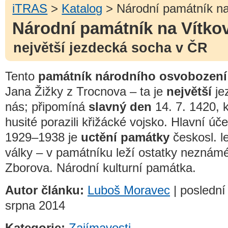
iTRAS
>
Katalog
> Národní památník na
Národní památník na Vítko
největší jezdecká socha v ČR
Tento
památník národního osvobození
Jana Žižky z Trocnova – ta je
největší
je
nás; připomíná
slavný den
14. 7. 1420, 
husité porazili křižácké vojsko. Hlavní úč
1929–1938 je
uctění památky
českosl. le
války – v památníku leží ostatky neznámé
Zborova. Národní kulturní památka.
Autor článku:
Luboš Moravec
| poslední
srpna 2014
Kategorie:
Zajímavosti