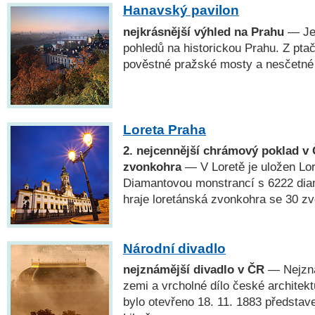
Hanavský pavilon
nejkrásnější výhled na Prahu
— Jed
pohledů na historickou Prahu. Z pta
pověstné pražské mosty a nesčetné
Loreta Praha
2. nejcennější chrámový poklad v 
zvonkohra
— V Loretě je uložen Lo
Diamantovou monstrancí s 6222 dia
hraje loretánská zvonkohra se 30 zv
Národní divadlo
nejznámější divadlo v ČR
— Nejzná
zemi a vrcholné dílo české architekt
bylo otevřeno 18. 11. 1883 předsta