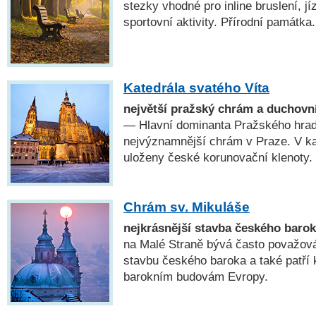
stezky vhodné pro inline bruslení, jí
sportovní aktivity. Přírodní památka.
Katedrála svatého Víta
největší pražský chrám a duchovn
— Hlavní dominanta Pražského hradu
nejvýznamnější chrám v Praze. V kap
uloženy české korunovační klenoty.
Chrám sv. Mikuláše
nejkrásnější stavba českého baro
na Malé Straně bývá často považová
stavbu českého baroka a také patří 
barokním budovám Evropy.