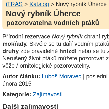
iTRAS
>
Katalog
> Nový rybník Úherce
Nový rybník Úherce
pozorovatelna vodních ptáků
Přírodní rezervace
Nový rybník
chrání ry
mokřady.
Skvěle se tu daří vodním ptá
druhy
zde pravidelně
hnízdí
nebo se tu z
Nerušený život ptáků můžete pozorovat z
věže / ornitologické pozorovatelny.
Autor článku:
Luboš Moravec
| poslední
února 2015
Kategorie:
Zajímavosti
Další zajímavosti