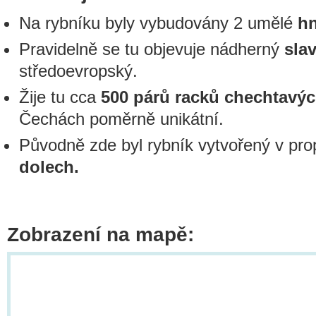
Na rybníku byly vybudovány 2 umělé
hn
Pravidelně se tu objevuje nádherný
sla
středoevropský.
Žije tu cca
500 párů racků chechtavýc
Čechách poměrně unikátní.
Původně zde byl rybník vytvořený v pro
dolech.
Zobrazení na mapě: