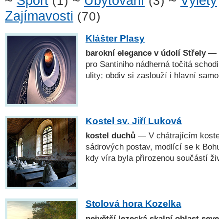
~
Sport
~
Ubytování
~
Výlety
(1)
(3)
Zajímavosti
(70)
Klášter Plasy
barokní elegance v údolí Střely
— K
pro Santiniho nádherná točitá schodi
ulity; obdiv si zaslouží i hlavní sa
Kostel sv. Jiří Luková
kostel duchů
— V chátrajícím koste
sádrových postav, modlící se k Boh
kdy víra byla přirozenou součástí ži
Stolová hora Kozelka
největší lezecká skalní oblast sev