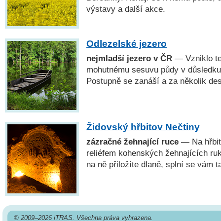
výstavy a další akce.
Odlezelské jezero
nejmladší jezero v ČR
— Vzniklo te
mohutnému sesuvu půdy v důsledku k
Postupně se zanáší a za několik desí
Židovský hřbitov Nečtiny
zázračné žehnající ruce
— Na hřbit
reliéfem kohenských žehnajících ruk
na ně přiložíte dlaně, splní se vám t
© 2009–2026 iTRAS. Všechna práva vyhrazena.