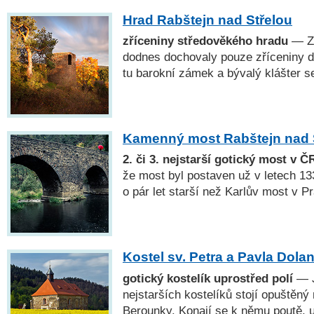
Hrad Rabštejn nad Střelou
zříceniny středověkého hradu
— Z 
dodnes dochovaly pouze zříceniny dv
tu barokní zámek a bývalý klášter se
Kamenný most Rabštejn nad 
2. či 3. nejstarší gotický most v Č
že most byl postaven už v letech 13
o pár let starší než Karlův most v P
Kostel sv. Petra a Pavla Dola
gotický kostelík uprostřed polí
— J
nejstarších kostelíků stojí opuštěný 
Berounky. Konají se k němu poutě, u