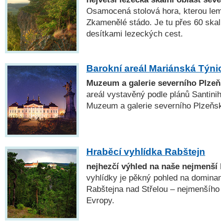
Osamocená stolová hora, kterou lemu
Zkamenělé stádo. Je tu přes 60 skal
desítkami lezeckých cest.
Barokní areál Mariánská Týni
Muzeum a galerie severního Plze
areál vystavěný podle plánů Santini
Muzeum a galerie severního Plzeňsk
Hraběcí vyhlídka Rabštejn
nejhezčí výhled na naše nejmenší 
vyhlídky je pěkný pohled na dominan
Rabštejna nad Střelou – nejmenšího
Evropy.