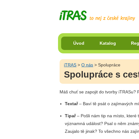
Úvod
Katalog
Reg
iTRAS
>
O nás
> Spolupráce
Spolupráce s ces
Máš chuť se zapojit do tvorby iTRASu? Př
Textař
– Baví tě psát o zajímavých mí
Tipař
– Pošli nám tip na místo, které 
významná událost? Psal o něm známý l
Zaujalo tě jinak? To všechno nás zají