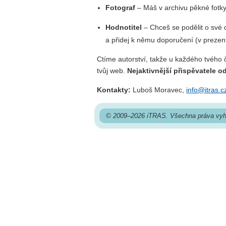
Fotograf
– Máš v archivu pěkné fotky z
Hodnotitel
– Chceš se podělit o své 
a přidej k němu doporučení (v prezen
Ctíme autorství, takže u každého tvého
tvůj web.
Nejaktivnější přispěvatele 
Kontakty:
Luboš Moravec,
info@itras.c
© 2009–2026 iTRAS. Všechna práva vyh