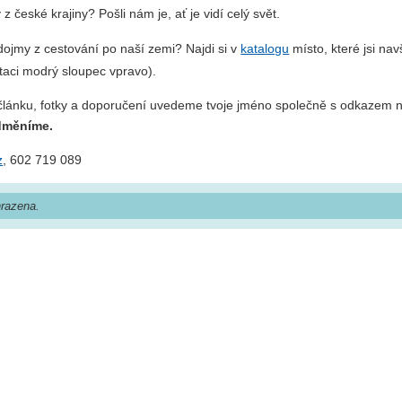
 české krajiny? Pošli nám je, ať je vidí celý svět.
dojmy z cestování po naší zemi? Najdi si v
katalogu
místo, které jsi navš
taci modrý sloupec vpravo).
 článku, fotky a doporučení uvedeme tvoje jméno společně s odkazem 
odměníme.
z
, 602 719 089
razena.