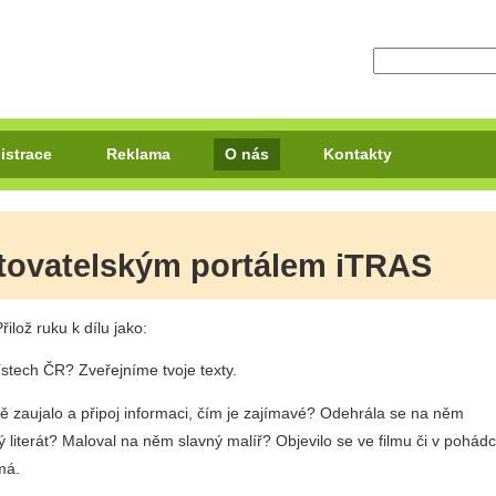
istrace
Reklama
O nás
Kontakty
tovatelským portálem iTRAS
ilož ruku k dílu jako:
stech ČR? Zveřejníme tvoje texty.
tě zaujalo a připoj informaci, čím je zajímavé? Odehrála se na něm
iterát? Maloval na něm slavný malíř? Objevilo se ve filmu či v pohád
má.