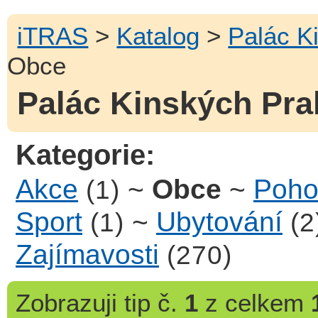
iTRAS
>
Katalog
>
Palác K
Obce
Palác Kinských Pra
Kategorie:
Akce
~
Obce
~
Pohos
(1)
Sport
~
Ubytování
(1)
(2
Zajímavosti
(270)
Zobrazuji
tip č.
1
z celkem