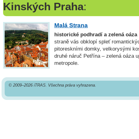
Kinských Praha
:
Malá Strana
historické podhradí a zelená oáza
straně vás obklopí spleť romantický
pitoreskními domky, velkorysými kos
druhé náruč Petřína – zelená oáza up
metropole.
© 2009–2026 iTRAS. Všechna práva vyhrazena.