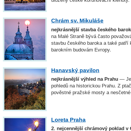
uloženy české korunovační klenoty.
Chrám sv. Mikuláše
nejkrásnější stavba českého baro
na Malé Straně bývá často považová
stavbu českého baroka a také patří 
barokním budovám Evropy.
Hanavský pavilon
nejkrásnější výhled na Prahu
— Jed
pohledů na historickou Prahu. Z pta
pověstné pražské mosty a nesčetné
Loreta Praha
2. nejcennější chrámový poklad v 