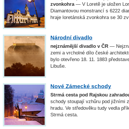
zvonkohra
— V Loretě je uložen Lo
Diamantovou monstrancí s 6222 dia
hraje loretánská zvonkohra se 30 zv
Národní divadlo
nejznámější divadlo v ČR
— Nejzná
zemi a vrcholné dílo české architekt
bylo otevřeno 18. 11. 1883 předsta
Libuše.
Nové Zámecké schody
Strmá cesta pod Rajskou zahrado
schody stoupají vzhůru pod jižními
hradu. Ve středověku tudy vedla přík
Strmá cesta.