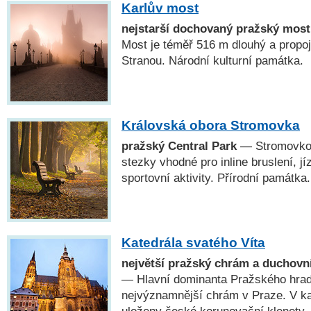
Karlův most
nejstarší dochovaný pražský most
Most je téměř 516 m dlouhý a propo
Stranou. Národní kulturní památka.
Královská obora Stromovka
pražský Central Park
— Stromovkou
stezky vhodné pro inline bruslení, jí
sportovní aktivity. Přírodní památka.
Katedrála svatého Víta
největší pražský chrám a duchovn
— Hlavní dominanta Pražského hradu
nejvýznamnější chrám v Praze. V kap