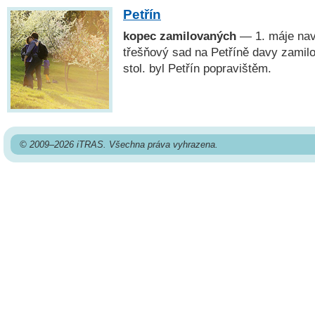
Petřín
kopec zamilovaných
— 1. máje navš
třešňový sad na Petříně davy zamilo
stol. byl Petřín popravištěm.
© 2009–2026 iTRAS. Všechna práva vyhrazena.