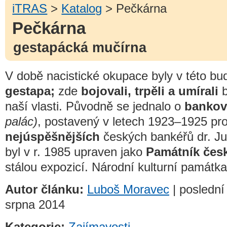
iTRAS
>
Katalog
> Pečkárna
Pečkárna
gestapácká mučírna
V době nacistické okupace byly v této b
gestapa;
zde
bojovali, trpěli a umírali
b
naší vlasti. Původně se jednalo o
bankov
palác)
, postavený v letech 1923–1925 pr
nejúspěšnějších
českých bankéřů dr. Ju
byl v r. 1985 upraven jako
Památník čes
stálou expozicí. Národní kulturní památka
Autor článku:
Luboš Moravec
| poslední
srpna 2014
Kategorie:
Zajímavosti