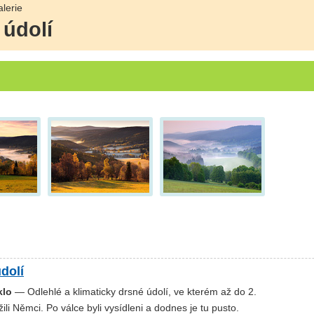
lerie
 údolí
dolí
klo
— Odlehlé a klimaticky drsné údolí, ve kterém až do 2.
žili Němci. Po válce byli vysídleni a dodnes je tu pusto.