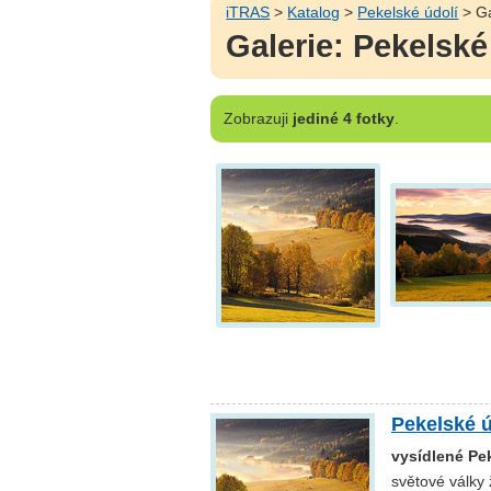
iTRAS
>
Katalog
>
Pekelské údolí
> Ga
Galerie: Pekelské
Zobrazuji
jediné 4 fotky
.
Pekelské ú
vysídlené Pe
světové války 