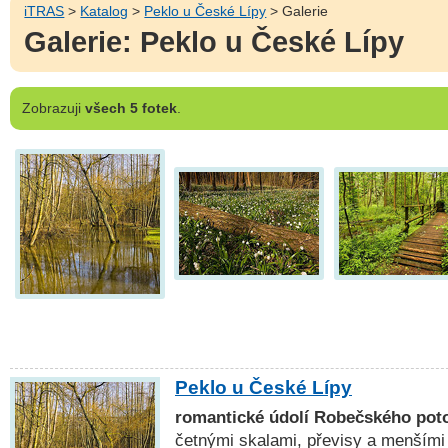
iTRAS
>
Katalog
>
Peklo u České Lípy
> Galerie
Galerie: Peklo u České Lípy
Zobrazuji
všech 5 fotek
.
Peklo u České Lípy
romantické údolí Robečského pot
četnými skalami, převisy a menšími 