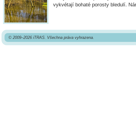
vykvétají bohaté porosty bledulí. Ná
© 2009–2026 iTRAS. Všechna práva vyhrazena.