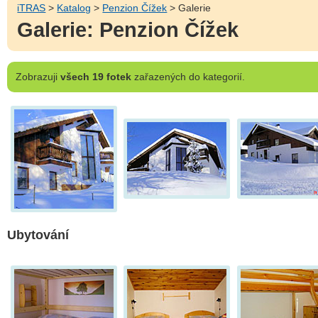
iTRAS
>
Katalog
>
Penzion Čížek
> Galerie
Galerie: Penzion Čížek
Zobrazuji
všech 19 fotek
zařazených do kategorií.
Ubytování