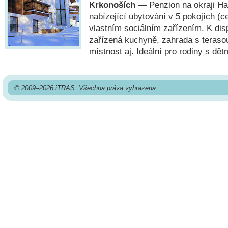
Krkonoších
— Penzion na okraji Ha
nabízející ubytování v 5 pokojích (c
vlastním sociálním zařízením. K disp
zařízená kuchyně, zahrada s teraso
místnost aj. Ideální pro rodiny s dět
© 2009–2026 iTRAS. Všechna práva vyhrazena.