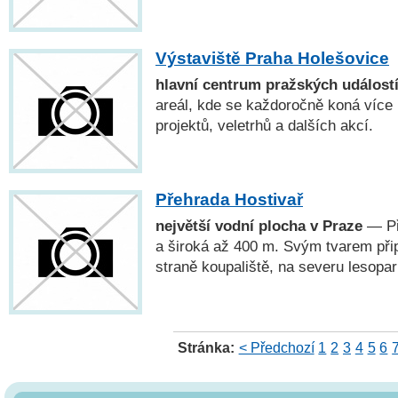
Výstaviště Praha Holešovice
hlavní centrum pražských událost
areál, kde se každoročně koná více
projektů, veletrhů a dalších akcí.
Přehrada Hostivař
největší vodní plocha v Praze
— Př
a široká až 400 m. Svým tvarem při
straně koupaliště, na severu lesopa
Stránka:
< Předchozí
1
2
3
4
5
6