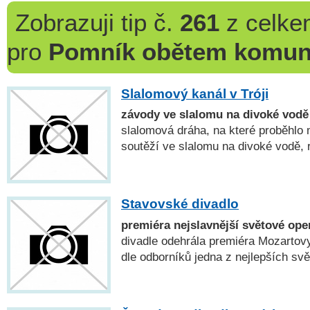
Zobrazuji
tip č.
261
z celk
pro
Pomník obětem komuni
Slalomový kanál v Tróji
závody ve slalomu na divoké vodě
slalomová dráha, na které proběhl
soutěží ve slalomu na divoké vodě, r
Stavovské divadlo
premiéra nejslavnější světové ope
divadle odehrála premiéra Mozartov
dle odborníků jedna z nejlepších sv