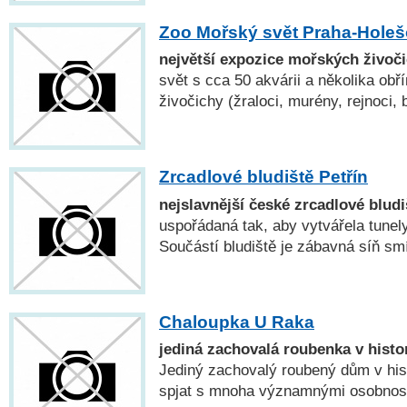
Zoo Mořský svět Praha-Holeš
největší expozice mořských živoč
svět s cca 50 akvárii a několika ob
živočichy (žraloci, murény, rejnoci,
Zrcadlové bludiště Petřín
nejslavnější české zrcadlové bludi
uspořádaná tak, aby vytvářela tune
Součástí bludiště je zábavná síň sm
Chaloupka U Raka
jediná zachovalá roubenka v histo
Jediný zachovalý roubený dům v his
spjat s mnoha významnými osobnostm