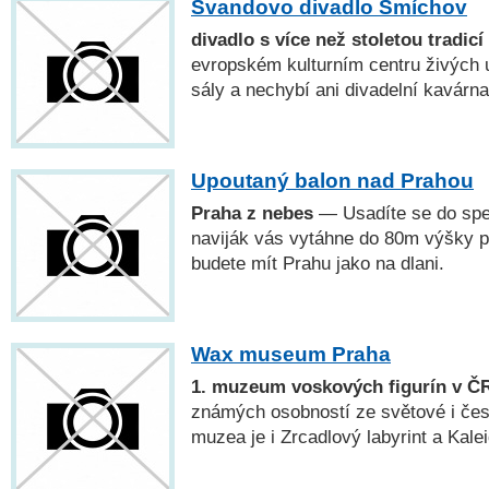
Švandovo divadlo Smíchov
divadlo s více než stoletou tradicí
evropském kulturním centru živých 
sály a nechybí ani divadelní kavárna
Upoutaný balon nad Prahou
Praha z nebes
— Usadíte se do spe
naviják vás vytáhne do 80m výšky p
budete mít Prahu jako na dlani.
Wax museum Praha
1. muzeum voskových figurín v Č
známých osobností ze světové i čes
muzea je i Zrcadlový labyrint a Kale