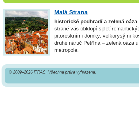
Malá Strana
historické podhradí a zelená oáza
straně vás obklopí spleť romantický
pitoreskními domky, velkorysými kos
druhé náruč Petřína – zelená oáza up
metropole.
© 2009–2026 iTRAS. Všechna práva vyhrazena.