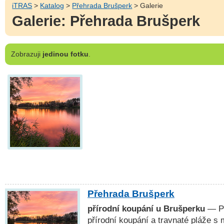
iTRAS
>
Katalog
>
Přehrada Brušperk
> Galerie
Galerie: Přehrada Brušperk
Zobrazuji
jedinou fotku
.
Přehrada Brušperk
přírodní koupání u Brušperku
— Př
přírodní koupání a travnaté pláže s