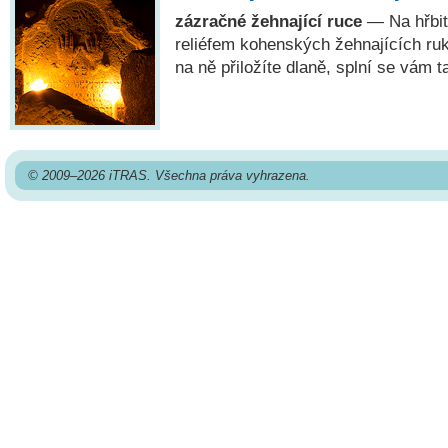
zázračné žehnající ruce
— Na hřbit
reliéfem kohenských žehnajících ruk
na ně přiložíte dlaně, splní se vám t
© 2009–2026 iTRAS. Všechna práva vyhrazena.