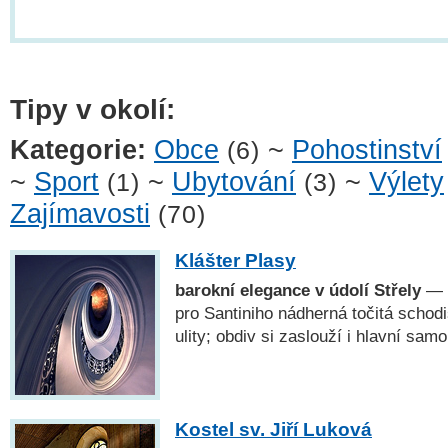
Tipy v okolí:
Kategorie:
Obce
~
Pohostinství
(6)
~
Sport
~
Ubytování
~
Výlety
(1)
(3)
Zajímavosti
(70)
Klášter Plasy
barokní elegance v údolí Střely
— K
pro Santiniho nádherná točitá schodi
ulity; obdiv si zaslouží i hlavní sa
Kostel sv. Jiří Luková