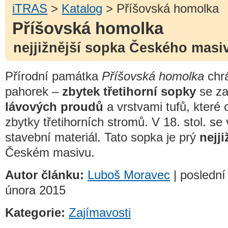
iTRAS
>
Katalog
> Příšovská homolka
Příšovská homolka
nejjižnější sopka Českého masi
Přírodní památka
Příšovská homolka
chr
pahorek –
zbytek třetihorní sopky
se za
lávových proudů
a vrstvami tufů, které
zbytky třetihorních stromů. V 18. stol. se
stavební materiál. Tato sopka je prý
nejji
Českém masivu.
Autor článku:
Luboš Moravec
| poslední
února 2015
Kategorie:
Zajímavosti