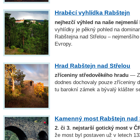
Hraběcí vyhlídka Rabštejn
nejhezčí výhled na naše nejmenší 
vyhlídky je pěkný pohled na dominan
Rabštejna nad Střelou – nejmenšího
Evropy.
Hrad Rabštejn nad Střelou
zříceniny středověkého hradu
— Z 
dodnes dochovaly pouze zříceniny dv
tu barokní zámek a bývalý klášter se
Kamenný most Rabštejn nad 
2. či 3. nejstarší gotický most v Č
že most byl postaven už v letech 13