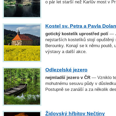
o pár let starší než Karlův most v P
Kostel sv. Petra a Pavla Dola
gotický kostelík uprostřed polí
— J
nejstarších kostelíků stojí opuštěný 
Berounky. Konají se k němu poutě, u
výstavy a další akce.
Odlezelské jezero
nejmladší jezero v ČR
— Vzniklo te
mohutnému sesuvu půdy v důsledku k
Postupně se zanáší a za několik desí
Židovský hřbitov Nečtiny