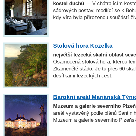
kostel duchů
— V chátrajícím koste
sádrových postav, modlící se k Boh
kdy víra byla přirozenou součástí ži
Stolová hora Kozelka
největší lezecká skalní oblast sev
Osamocená stolová hora, kterou lemu
Zkamenělé stádo. Je tu přes 60 skal
desítkami lezeckých cest.
Barokní areál Mariánská Týni
Muzeum a galerie severního Plze
areál vystavěný podle plánů Santini
Muzeum a galerie severního Plzeňsk