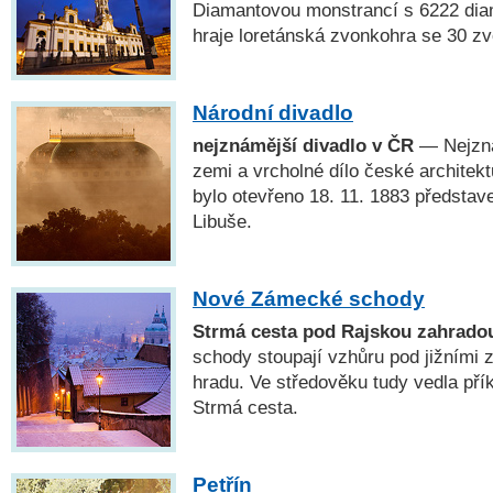
Diamantovou monstrancí s 6222 dia
hraje loretánská zvonkohra se 30 zv
Národní divadlo
nejznámější divadlo v ČR
— Nejzná
zemi a vrcholné dílo české architekt
bylo otevřeno 18. 11. 1883 předsta
Libuše.
Nové Zámecké schody
Strmá cesta pod Rajskou zahrado
schody stoupají vzhůru pod jižními
hradu. Ve středověku tudy vedla přík
Strmá cesta.
Petřín