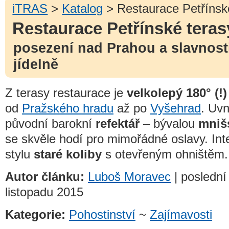
iTRAS
>
Katalog
> Restaurace Petřínsk
Restaurace Petřínské teras
posezení nad Prahou a slavnost
jídelně
Z terasy restaurace je
velkolepý 180° (!
od
Pražského hradu
až po
Vyšehrad
. Uvn
původní barokní
refektář
– bývalou
mniš
se skvěle hodí pro mimořádné oslavy. Int
stylu
staré koliby
s otevřeným ohništěm.
Autor článku:
Luboš Moravec
| poslední
listopadu 2015
Kategorie:
Pohostinství
~
Zajímavosti