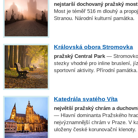
nejstarší dochovaný pražský most
Most je téměř 516 m dlouhý a propo
Stranou. Národní kulturní památka.
Královská obora Stromovka
pražský Central Park
— Stromovkou
stezky vhodné pro inline bruslení, jí
sportovní aktivity. Přírodní památka.
Katedrála svatého Víta
největší pražský chrám a duchovn
— Hlavní dominanta Pražského hradu
nejvýznamnější chrám v Praze. V kap
uloženy české korunovační klenoty.