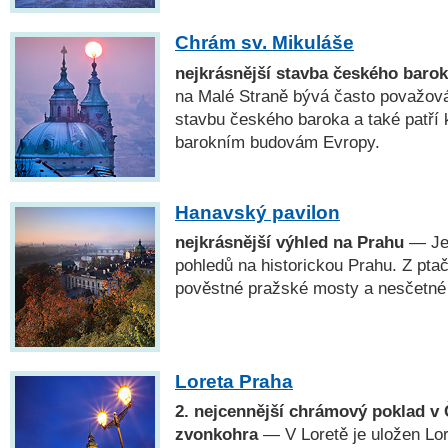
Chrám sv. Mikuláše
nejkrásnější stavba českého baro
na Malé Straně bývá často považová
stavbu českého baroka a také patří 
barokním budovám Evropy.
Hanavský pavilon
nejkrásnější výhled na Prahu
— Jed
pohledů na historickou Prahu. Z pta
pověstné pražské mosty a nesčetné
Loreta Praha
2. nejcennější chrámový poklad v 
zvonkohra
— V Loretě je uložen Lo