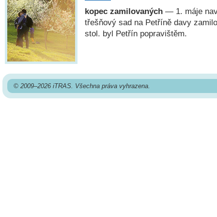
kopec zamilovaných
— 1. máje navš
třešňový sad na Petříně davy zamilo
stol. byl Petřín popravištěm.
© 2009–2026 iTRAS. Všechna práva vyhrazena.