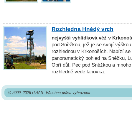
Rozhledna Hnědý vrch
nejvyšší vyhlídková věž v Krkonoš
pod Sněžkou, jež je se svojí výškou
rozhlednou v Krkonoších. Nabízí se 
panoramatický pohled na Sněžku, Lu
Obří důl, Pec pod Sněžkou a mnoho 
rozhledně vede lanovka.
© 2009–2026 iTRAS. Všechna práva vyhrazena.