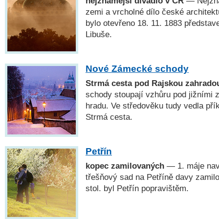
nejznámější divadlo v ČR
— Nejzná
zemi a vrcholné dílo české architekt
bylo otevřeno 18. 11. 1883 předsta
Libuše.
Nové Zámecké schody
Strmá cesta pod Rajskou zahrado
schody stoupají vzhůru pod jižními
hradu. Ve středověku tudy vedla přík
Strmá cesta.
Petřín
kopec zamilovaných
— 1. máje navš
třešňový sad na Petříně davy zamilo
stol. byl Petřín popravištěm.