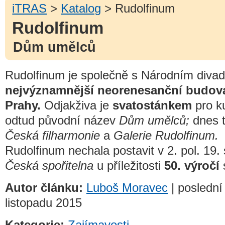
iTRAS
>
Katalog
> Rudolfinum
Rudolfinum
Dům umělců
Rudolfinum je společně s Národním diva
nejvýznamnější neorenesanční budov
Prahy.
Odjakživa je
svatostánkem
pro ku
odtud původní název
Dům umělců;
dnes t
Česká filharmonie
a
Galerie Rudolfinum.
Rudolfinum nechala postavit v 2. pol. 19. 
Česká spořitelna
u příležitosti
50. výročí
Autor článku:
Luboš Moravec
| poslední 
listopadu 2015
Kategorie:
Zajímavosti