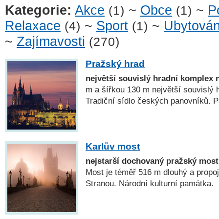
Kategorie:
Akce
~
Obce
~
P
(1)
(1)
Relaxace
~
Sport
~
Ubytován
(4)
(1)
~
Zajímavosti
(270)
Pražský hrad
největší souvislý hradní komplex 
m a šířkou 130 m největší souvislý 
Tradiční sídlo českých panovníků
Karlův most
nejstarší dochovaný pražský most
Most je téměř 516 m dlouhý a propo
Stranou. Národní kulturní památka.