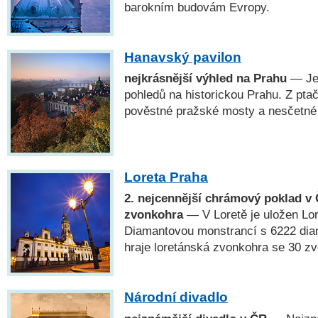
barokním budovám Evropy.
Hanavský pavilon
nejkrásnější výhled na Prahu
— Jed
pohledů na historickou Prahu. Z pta
pověstné pražské mosty a nesčetné
Loreta Praha
2. nejcennější chrámový poklad v 
zvonkohra
— V Loretě je uložen Lo
Diamantovou monstrancí s 6222 dia
hraje loretánská zvonkohra se 30 zv
Národní divadlo