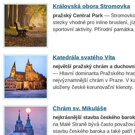
Královská obora Stromovka
pražský Central Park
— Stromovkou
stezky vhodné pro inline bruslení, jí
sportovní aktivity. Přírodní památka.
Katedrála svatého Víta
největší pražský chrám a duchovn
— Hlavní dominanta Pražského hradu
nejvýznamnější chrám v Praze. V kap
uloženy české korunovační klenoty.
Chrám sv. Mikuláše
nejkrásnější stavba českého baro
na Malé Straně bývá často považová
stavbu českého baroka a také patří 