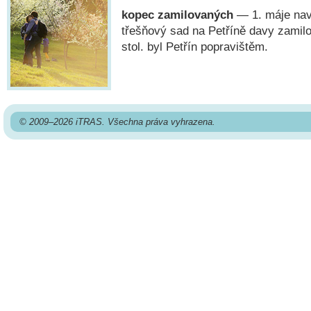
kopec zamilovaných
— 1. máje navš
třešňový sad na Petříně davy zamilo
stol. byl Petřín popravištěm.
© 2009–2026 iTRAS. Všechna práva vyhrazena.