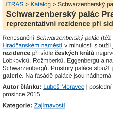
iTRAS
>
Katalog
> Schwarzenberský pa
Schwarzenberský palác Pr
reprezentativní rezidence při sí
Renesanční
Schwarzenberský palác
(též
Hradčanském náměstí
v minulosti sloužil
rezidence
při sídle
českých králů
nejprv
Lobkoviců, Rožmberků, Eggenbergů a n
Schwarzenbergů. Prostory paláce slouží 
galerie.
Na fasádě paláce jsou nádherná 
Autor článku:
Luboš Moravec
| poslední 
prosince 2015
Kategorie:
Zajímavosti