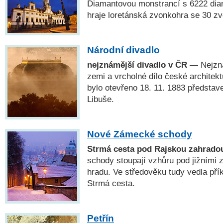
Diamantovou monstrancí s 6222 dia
hraje loretánská zvonkohra se 30 zv
Národní divadlo
nejznámější divadlo v ČR
— Nejzná
zemi a vrcholné dílo české architekt
bylo otevřeno 18. 11. 1883 předsta
Libuše.
Nové Zámecké schody
Strmá cesta pod Rajskou zahrado
schody stoupají vzhůru pod jižními
hradu. Ve středověku tudy vedla přík
Strmá cesta.
Petřín