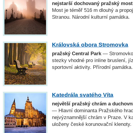
nejstarší dochovaný pražský most
Most je téměř 516 m dlouhý a propo
Stranou. Národní kulturní památka.
Královská obora Stromovka
pražský Central Park
— Stromovkou
stezky vhodné pro inline bruslení, jí
sportovní aktivity. Přírodní památka.
Katedrála svatého Víta
největší pražský chrám a duchovn
— Hlavní dominanta Pražského hradu
nejvýznamnější chrám v Praze. V kap
uloženy české korunovační klenoty.