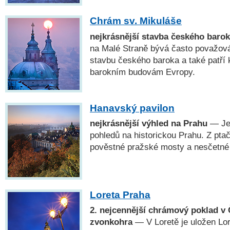
Chrám sv. Mikuláše
nejkrásnější stavba českého baro
na Malé Straně bývá často považová
stavbu českého baroka a také patří 
barokním budovám Evropy.
Hanavský pavilon
nejkrásnější výhled na Prahu
— Jed
pohledů na historickou Prahu. Z pta
pověstné pražské mosty a nesčetné
Loreta Praha
2. nejcennější chrámový poklad v 
zvonkohra
— V Loretě je uložen Lo