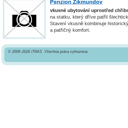
Penzion Zikmundov
vkusné ubytování uprostřed chřib
na statku, který dříve patřil šlechti
Stavení vkusně kombinuje historick
a patřičný komfort.
© 2009–2026 iTRAS. Všechna práva vyhrazena.