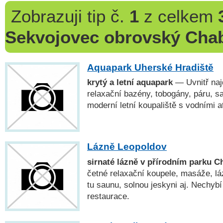
Zobrazuji
tip č.
1
z celkem
Sekvojovec obrovský Cha
Aquapark Uherské Hradiště
krytý a letní aquapark
— Uvnitř naj
relaxační bazény, tobogány, páru, 
moderní letní koupaliště s vodními a
Lázně Leopoldov
sirnaté lázně v přírodním parku C
četné relaxační koupele, masáže, l
tu saunu, solnou jeskyni aj. Nechybí
restaurace.