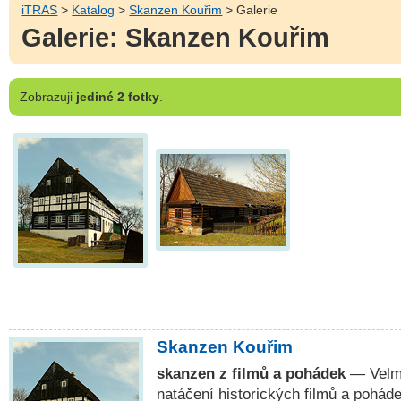
iTRAS
>
Katalog
>
Skanzen Kouřim
> Galerie
Galerie: Skanzen Kouřim
Zobrazuji
jediné 2 fotky
.
Skanzen Kouřim
skanzen z filmů a pohádek
— Velmi
natáčení historických filmů a pohá