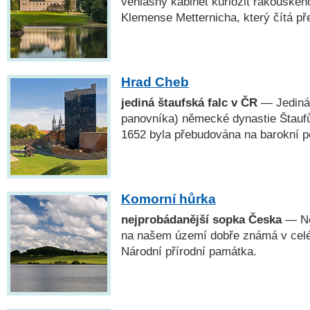
věhlasný kabinet kuriozit rakouskéh
Klemense Metternicha, který čítá př
Hrad Cheb
jediná štaufská falc v ČR
— Jediná 
panovníka) německé dynastie Štauf
1652 byla přebudována na barokní p
Komorní hůrka
nejprobádanější sopka Česka
— Ne
na našem území dobře známá v cel
Národní přírodní památka.