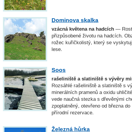
Dominova skalka
vzácná květena na hadcích
— Rosto
přizpůsobené životu na hadcích. Ob
rožec kuřičkolistý, který se vyskyt
lese.
Soos
rašeliniště a slatiniště s vývěry 
Rozsáhlé rašeliniště a slatiniště s 
minerálních pramenů a oxidu uhličit
vede naučná stezka s dřevěnými cho
zpoplatněný, otevřeno od března do 
přírodní rezervace.
Železná hůrka