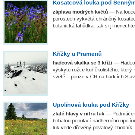
Kosatcová louka pod Senný
záplava modrých květů
— Na louce
porostech vykvétá chráněný kosatec 
botanická lahůdka, tak si ji nenechte
Křížky u Pramenů
hadcová skalka se 3 kříži
— Hadcový
výskytu rožce kuřičkolistého, který 
světě – pouze v ČR na hadcích Sla
Upolínová louka pod Křížky
zlaté hlavy v nitru luk
— Podmáčené
bohatou populací nádherného upolín
luk vede dřevěný povalový chodník.