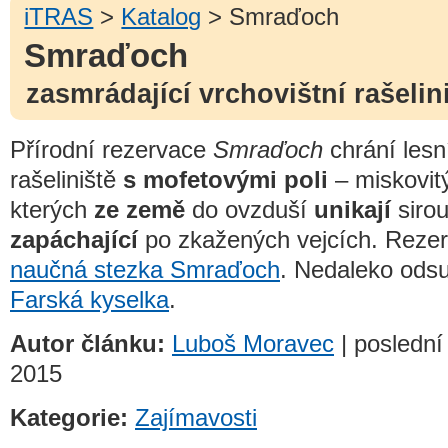
iTRAS
>
Katalog
> Smraďoch
Smraďoch
zasmrádající vrchovištní rašelin
Přírodní rezervace
Smraďoch
chrání lesn
rašeliniště
s mofetovými poli
– miskovit
kterých
ze země
do ovzduší
unikají
sirou
zapáchající
po zkažených vejcích. Rezer
naučná stezka Smraďoch
. Nedaleko ods
Farská kyselka
.
Autor článku:
Luboš Moravec
| poslední
2015
Kategorie:
Zajímavosti