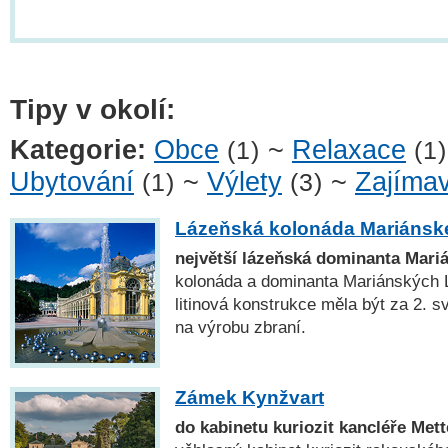
Tipy v okolí:
Kategorie:
Obce
~
Relaxace
(1)
(1)
Ubytování
~
Výlety
~
Zajímav
(1)
(3)
Lázeňská kolonáda Mariánsk
největší lázeňská dominanta Mari
kolonáda a dominanta Mariánských Lá
litinová konstrukce měla být za 2. 
na výrobu zbraní.
Zámek Kynžvart
do kabinetu kuriozit kancléře Met