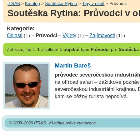
iTRAS
>
Katalog
>
Soutěska Rytina
>
Tipy v okolí
> Průvodci
Soutěska Rytina: Průvodci v o
Kategorie:
Oblasti
(1)
~
Průvodci
~
Výlety
(1)
~
Zajímavosti
(11)
Zobrazuji
tip č.
1
z celkem
1 objektů
typu
Průvodci
pro
Soutěska 
Martin Bareš
průvodce severočeskou industriáln
na offroad safari – zážitkové poznáv
severočeskou industriální krajinou.
kam se běžný turista nepodívá.
© 2009–2026 iTRAS. Všechna práva vyhrazena.