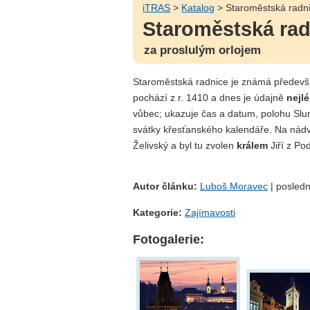
iTRAS
>
Katalog
> Staroměstská radn
Staroměstská rad
za proslulým orlojem
Staroměstská radnice je známá předev
pochází z r. 1410 a dnes je údajně
nejl
vůbec; ukazuje čas a datum, polohu Slu
svátky křesťanského kalendáře. Na nádvo
Želivský a byl tu zvolen
králem
Jiří z Po
Autor článku:
Luboš Moravec
| posledn
Kategorie:
Zajímavosti
Fotogalerie: