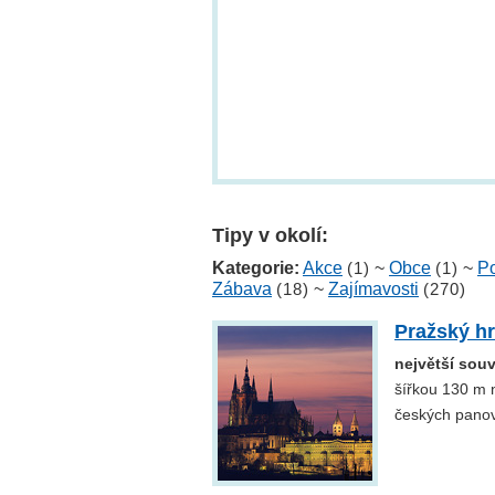
Tipy v okolí:
Kategorie:
Akce
(1)
~
Obce
(1)
~
Po
Zábava
(18)
~
Zajímavosti
(270)
Pražský h
největší sou
šířkou 130 m n
českých pano