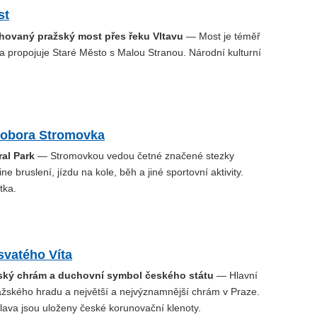
st
chovaný pražský most přes řeku Vltavu
— Most je téměř
a propojuje Staré Město s Malou Stranou. Národní kulturní
 obora Stromovka
al Park
— Stromovkou vedou četné značené stezky
ne bruslení, jízdu na kole, běh a jiné sportovní aktivity.
tka.
svatého Víta
žský chrám a duchovní symbol českého státu
— Hlavní
žského hradu a největší a nejvýznamnější chrám v Praze.
clava jsou uloženy české korunovační klenoty.