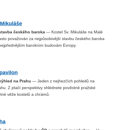
 Mikuláše
 stavba českého baroka
— Kostel Sv. Mikuláše na Malé
asto považován za nejpůsobivější stavbu českého baroka
k nejpřednějším barokním budovám Evropy.
pavilon
 výhled na Prahu
— Jeden z nejhezčích pohledů na
ahu. Z ptačí perspektivy shlédnete pověstné pražské
tné věže kostelů a chrámů.
aha