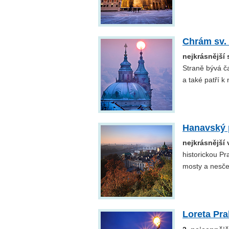
Chrám sv.
nejkrásnější
Straně bývá č
a také patří 
Hanavský 
nejkrásnější
historickou Pr
mosty a nesče
Loreta Pr