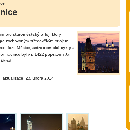
ice
nice
ším pro
staroměstský orloj,
který
épe
zachovaným středověkým orlojem
nce, fáze Měsíce,
astronomické cykly
a
ří radnice byl v r. 1422
popraven
Jan
děbrad.
í aktualizace: 23. února 2014