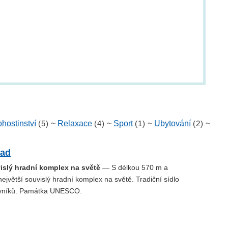
hostinství
(5)
~
Relaxace
(4)
~
Sport
(1)
~
Ubytování
(2)
~
rad
vislý hradní komplex na světě
— S délkou 570 m a
ejvětší souvislý hradní komplex na světě. Tradiční sídlo
vníků. Památka UNESCO.