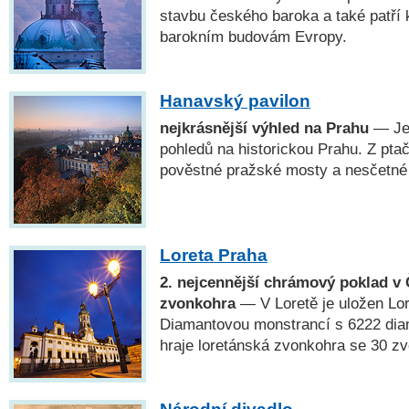
stavbu českého baroka a také patří 
barokním budovám Evropy.
Hanavský pavilon
nejkrásnější výhled na Prahu
— Jed
pohledů na historickou Prahu. Z pta
pověstné pražské mosty a nesčetné
Loreta Praha
2. nejcennější chrámový poklad v 
zvonkohra
— V Loretě je uložen Lo
Diamantovou monstrancí s 6222 dia
hraje loretánská zvonkohra se 30 zv