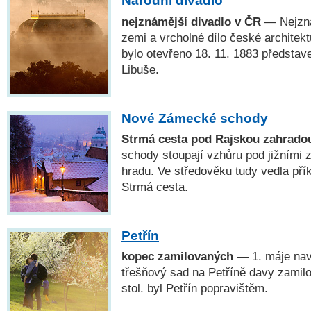
Národní divadlo
nejznámější divadlo v ČR
— Nejzná
zemi a vrcholné dílo české architekt
bylo otevřeno 18. 11. 1883 předsta
Libuše.
Nové Zámecké schody
Strmá cesta pod Rajskou zahrado
schody stoupají vzhůru pod jižními
hradu. Ve středověku tudy vedla přík
Strmá cesta.
Petřín
kopec zamilovaných
— 1. máje navš
třešňový sad na Petříně davy zamilo
stol. byl Petřín popravištěm.