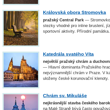
Královská obora Stromovka
pražský Central Park
— Stromovkou
stezky vhodné pro inline bruslení, jí
sportovní aktivity. Přírodní památka.
Katedrála svatého Víta
největší pražský chrám a duchovn
— Hlavní dominanta Pražského hradu
nejvýznamnější chrám v Praze. V kap
uloženy české korunovační klenoty.
Chrám sv. Mikuláše
nejkrásnější stavba českého baro
na Malé Straně bývá často považová