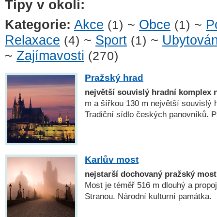
Tipy v okolí:
Kategorie:
Akce
~
Obce
~
P
(1)
(1)
Relaxace
~
Sport
~
Ubytován
(4)
(1)
~
Zajímavosti
(270)
Pražský hrad
největší souvislý hradní komplex 
m a šířkou 130 m největší souvislý 
Tradiční sídlo českých panovníků
Karlův most
nejstarší dochovaný pražský most
Most je téměř 516 m dlouhý a propo
Stranou. Národní kulturní památka.