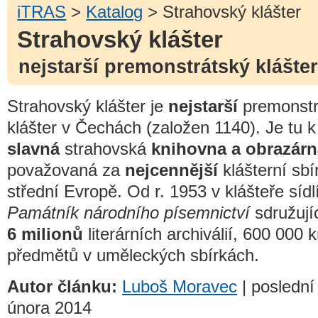
iTRAS
>
Katalog
> Strahovský klášter
Strahovský klášter
nejstarší premonstrátský klášte
Strahovský klášter je
nejstarší
premonstr
klášter v Čechách (založen 1140). Je tu k
slavná
strahovská
knihovna a obrazárn
považovaná za
nejcennější
klášterní sbí
střední Evropě. Od r. 1953 v klášteře sídl
Památník národního písemnictví
sdružují
6 milionů
literárních archiválií, 600 000 
předmětů v uměleckých sbírkách.
Autor článku:
Luboš Moravec
| poslední
února 2014