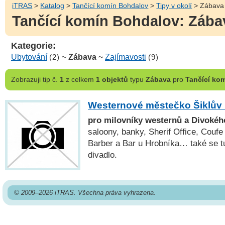
iTRAS
>
Katalog
>
Tančící komín Bohdalov
>
Tipy v okolí
> Zábava
Tančící komín Bohdalov: Zábav
Kategorie:
Ubytování
(2)
~
Zábava
~
Zajímavosti
(9)
Zobrazuji
tip č.
1
z celkem
1 objektů
typu
Zábava
pro
Tančící ko
Westernové městečko Šiklův
pro milovníky westernů a Divoké
saloony, banky, Sherif Office, Coufe
Barber a Bar u Hrobníka… také se t
divadlo.
© 2009–2026 iTRAS. Všechna práva vyhrazena.