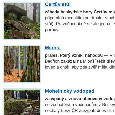
Čertův stůl
záhada beskydské hory Čertův ml
připomíná megalitickou rituální sta
stůl). Pravděpodobně se ale jedná j
přírody.
Mionší
prales, který vznikl náhodou
— V r
Bedřich zakázal na Mionší těžit dřev
lovec a chtěl, aby zde zvěř měla klid
Mohelnický vodopád
zasypaný a znovu obnovený vodo
nejvodnatějším vodopádům v Beskyd
nechaly Lesy ČR zasypat, dnes už 