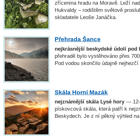
zřícenina hradu na Moravě. Leží na
Hukvaldy – rodištěm světově proslu
skladatele Leoše Janáčka.
Přehrada Šance
nejkrásnější beskydské údolí pod 
přehradě bylo vystěhováno přes 70
Pod vodou skončilo údajně nejhezčí
Skála Horní Mazák
nejznámější skála Lysé hory
— 12–
pískovcová skála, která patří k ne
Beskydech. Je z ní pěkný výhled na