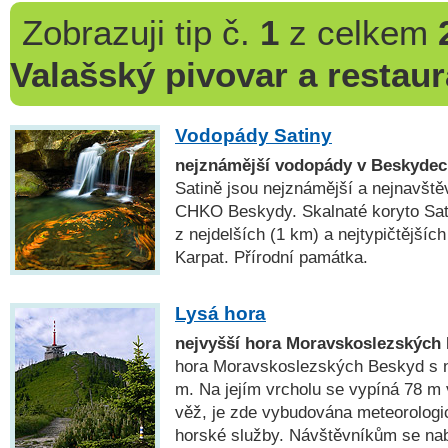
Zobrazuji
tip č.
1
z celkem
Valašský pivovar a restau
Vodopády Satiny
nejznámější vodopády v Beskyde
Satině jsou nejznámější a nejnavšt
CHKO Beskydy. Skalnaté koryto Sat
z nejdelších (1 km) a nejtypičtější
Karpat. Přírodní památka.
Lysá hora
nejvyšší hora Moravskoslezských
hora Moravskoslezských Beskyd s 
m. Na jejím vrcholu se vypíná 78 m
věž, je zde vybudována meteorologic
horské služby. Návštěvníkům se na