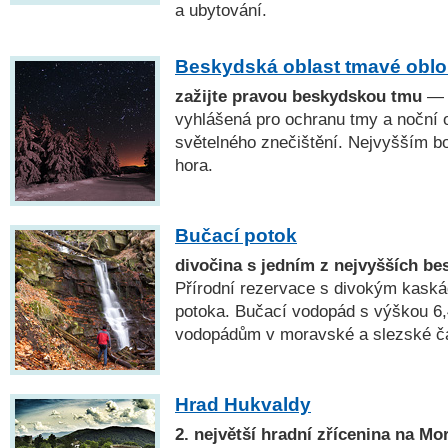
a ubytování.
Beskydská oblast tmavé obl
zažijte pravou beskydskou tmu
— 2
vyhlášená pro ochranu tmy a noční 
světelného znečištění. Nejvyšším 
hora.
Bučací potok
divočina s jedním z nejvyšších b
Přírodní rezervace s divokým kask
potoka. Bučací vodopád s výškou 6,
vodopádům v moravské a slezské čá
Hrad Hukvaldy
2. největší hradní zřícenina na Mo