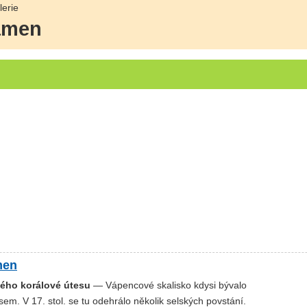
erie
kámen
men
ého korálové útesu
— Vápencové skalisko kdysi bývalo
em. V 17. stol. se tu odehrálo několik selských povstání.