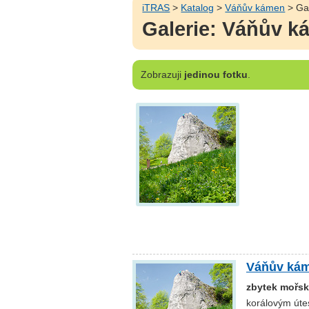
iTRAS
>
Katalog
>
Váňův kámen
> Gal
Galerie: Váňův 
Zobrazuji
jedinou fotku
.
Váňův ká
zbytek mořsk
korálovým útes