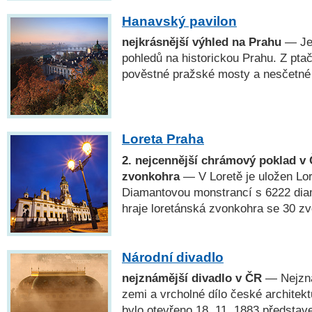
Hanavský pavilon
nejkrásnější výhled na Prahu
— Jed
pohledů na historickou Prahu. Z pta
pověstné pražské mosty a nesčetné
Loreta Praha
2. nejcennější chrámový poklad v 
zvonkohra
— V Loretě je uložen Lo
Diamantovou monstrancí s 6222 dia
hraje loretánská zvonkohra se 30 zv
Národní divadlo
nejznámější divadlo v ČR
— Nejzná
zemi a vrcholné dílo české architekt
bylo otevřeno 18. 11. 1883 předsta