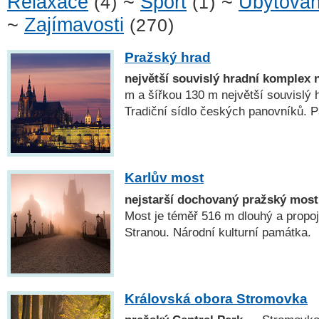
Relaxace
~
Sport
~
Ubytován
(4)
(1)
~
Zajímavosti
(270)
Pražský hrad
největší souvislý hradní komplex 
m a šířkou 130 m největší souvislý 
Tradiční sídlo českých panovníků
Karlův most
nejstarší dochovaný pražský most
Most je téměř 516 m dlouhý a propo
Stranou. Národní kulturní památka.
Královská obora Stromovka