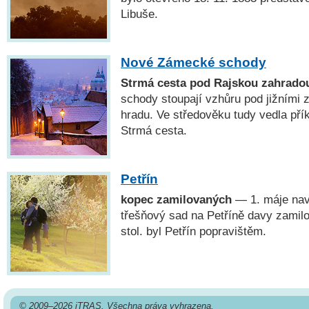
Libuše.
Nové Zámecké schody
Strmá cesta pod Rajskou zahrado
schody stoupají vzhůru pod jižními
hradu. Ve středověku tudy vedla přík
Strmá cesta.
Petřín
kopec zamilovaných
— 1. máje navš
třešňový sad na Petříně davy zamilo
stol. byl Petřín popravištěm.
© 2009–2026 iTRAS. Všechna práva vyhrazena.