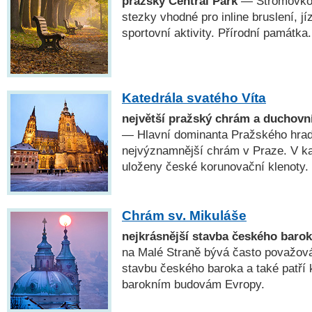
pražský Central Park
— Stromovkou
stezky vhodné pro inline bruslení, jí
sportovní aktivity. Přírodní památka.
Katedrála svatého Víta
největší pražský chrám a duchovn
— Hlavní dominanta Pražského hradu
nejvýznamnější chrám v Praze. V kap
uloženy české korunovační klenoty.
Chrám sv. Mikuláše
nejkrásnější stavba českého baro
na Malé Straně bývá často považová
stavbu českého baroka a také patří 
barokním budovám Evropy.