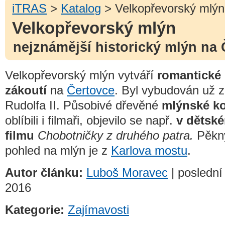
iTRAS
>
Katalog
> Velkopřevorský mlýn
Velkopřevorský mlýn
nejznámější historický mlýn na 
Velkopřevorský mlýn vytváří
romantické
zákoutí
na
Čertovce
. Byl vybudován už 
Rudolfa II. Působivé dřevěné
mlýnské k
oblíbili i filmaři, objevilo se např.
v dětsk
filmu
Chobotničky z druhého patra.
Pěkn
pohled na mlýn je z
Karlova mostu
.
Autor článku:
Luboš Moravec
| poslední
2016
Kategorie:
Zajímavosti