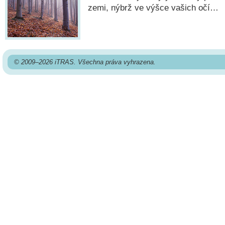
zemi, nýbrž ve výšce vašich očí…
© 2009–2026 iTRAS. Všechna práva vyhrazena.