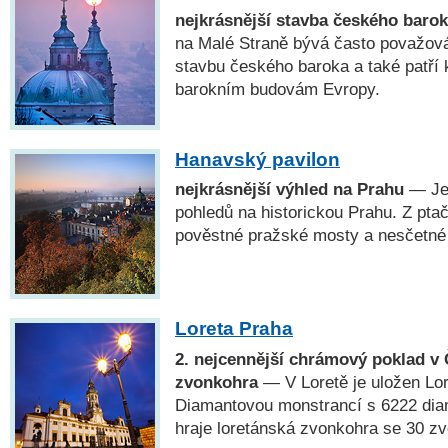
nejkrásnější stavba českého baro
na Malé Straně bývá často považová
stavbu českého baroka a také patří 
barokním budovám Evropy.
Hanavský pavilon
nejkrásnější výhled na Prahu
— Jed
pohledů na historickou Prahu. Z pta
pověstné pražské mosty a nesčetné
Loreta Praha
2. nejcennější chrámový poklad v 
zvonkohra
— V Loretě je uložen Lo
Diamantovou monstrancí s 6222 dia
hraje loretánská zvonkohra se 30 zv