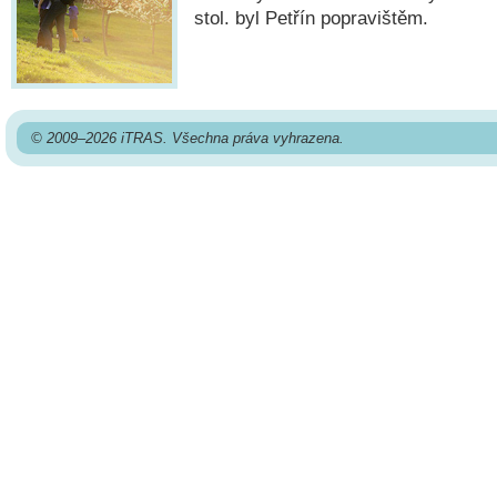
stol. byl Petřín popravištěm.
© 2009–2026 iTRAS. Všechna práva vyhrazena.