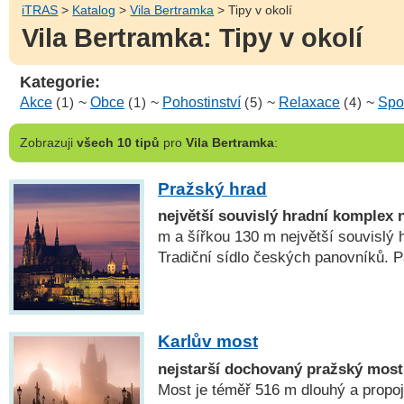
iTRAS
>
Katalog
>
Vila Bertramka
> Tipy v okolí
Vila Bertramka: Tipy v okolí
Kategorie:
Akce
(1)
~
Obce
(1)
~
Pohostinství
(5)
~
Relaxace
(4)
~
Spo
Zobrazuji
všech 10 tipů
pro
Vila Bertramka
:
Pražský hrad
největší souvislý hradní komplex 
m a šířkou 130 m největší souvislý 
Tradiční sídlo českých panovníků
Karlův most
nejstarší dochovaný pražský most
Most je téměř 516 m dlouhý a propo