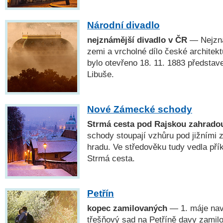
Národní divadlo
nejznámější divadlo v ČR
— Nejzná
zemi a vrcholné dílo české architekt
bylo otevřeno 18. 11. 1883 předsta
Libuše.
Nové Zámecké schody
Strmá cesta pod Rajskou zahrado
schody stoupají vzhůru pod jižními
hradu. Ve středověku tudy vedla přík
Strmá cesta.
Petřín
kopec zamilovaných
— 1. máje navš
třešňový sad na Petříně davy zamilo