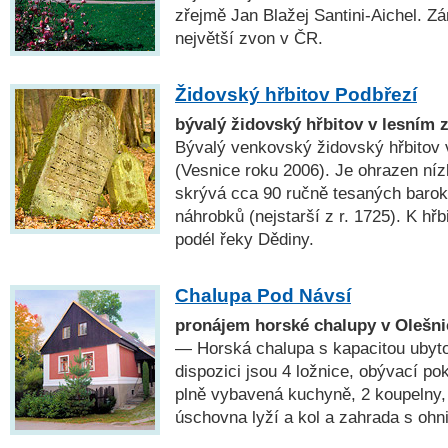
zřejmě Jan Blažej Santini-Aichel. Z
největší zvon v ČR.
Židovský hřbitov Podbřezí
bývalý židovský hřbitov v lesním 
Bývalý venkovský židovský hřbitov 
(Vesnice roku 2006). Je ohrazen ní
skrývá cca 90 ručně tesaných barokn
náhrobků (nejstarší z r. 1725). K hř
podél řeky Dědiny.
Chalupa Pod Návsí
pronájem horské chalupy v Olešni
— Horská chalupa s kapacitou ubyto
dispozici jsou 4 ložnice, obývací p
plně vybavená kuchyně, 2 koupelny, 
úschovna lyží a kol a zahrada s ohn