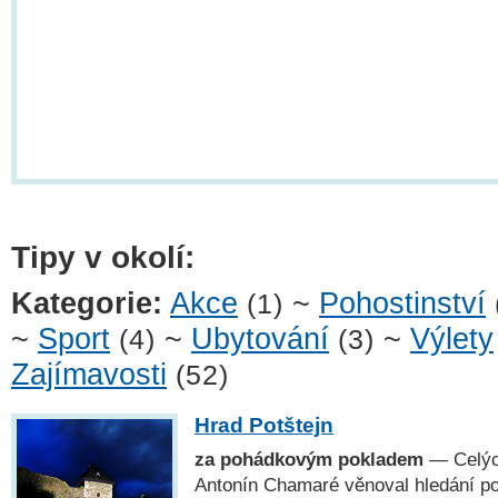
Tipy v okolí:
Kategorie:
Akce
~
Pohostinství
(1)
~
Sport
~
Ubytování
~
Výlety
(4)
(3)
Zajímavosti
(52)
Hrad Potštejn
za pohádkovým pokladem
— Celých
Antonín Chamaré věnoval hledání po