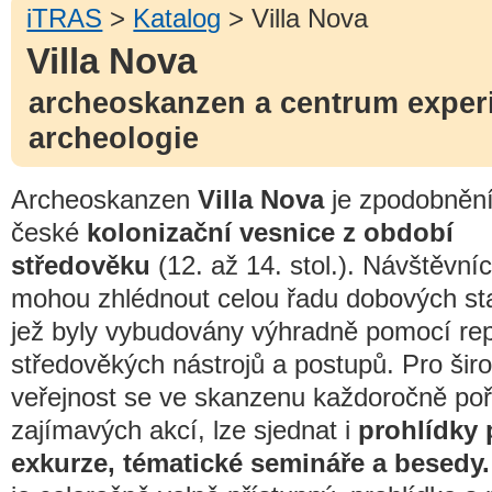
iTRAS
>
Katalog
> Villa Nova
Villa Nova
archeoskanzen a centrum exper
archeologie
Archeoskanzen
Villa Nova
je zpodobněn
české
kolonizační vesnice z období
středověku
(12. až 14. stol.). Návštěvníc
mohou zhlédnout celou řadu dobových st
jež byly vybudovány výhradně pomocí rep
středověkých nástrojů a postupů. Pro šir
veřejnost se ve skanzenu každoročně p
zajímavých akcí, lze sjednat i
prohlídky 
exkurze, tématické semináře a besedy.