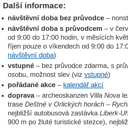
Další informace:
návštěvní doba bez průvodce
– nons
návštěvní doba s průvodcem
– v čer
od 9:00 do 17:00 hodin, v měsících květ
říjen pouze o víkendech od 9:00 do 17:0
návštěvní doba
)
vstupné
– bez průvodce zdarma, s pr
osobu, možnost slev (viz
vstupné
)
pořádané akce
–
kalendář akcí
doprava
– archeoskanzen
Villa Nova
le
trase
Deštné v Orlických horách – Ryc
nejbližší autobusová zastávka
Liberk-U
900 m po žluté turistické stezce), nejbl