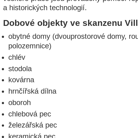
a historických technologií.
Dobové objekty ve skanzenu Vil
obytné domy (dvouprostorové domy, ro
polozemnice)
chlév
stodola
kovárna
hrnčířská dílna
oboroh
chlebová pec
železářská pec
keramická pec