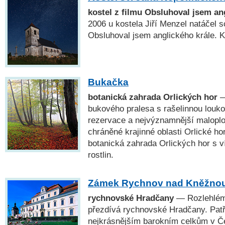
kostel z filmu Obsluhoval jsem an
2006 u kostela Jiří Menzel natáčel 
Obsluhoval jsem anglického krále. K
Bukačka
botanická zahrada Orlických hor
—
bukového pralesa s rašelinnou louko
rezervace a nejvýznamnější malopl
chráněné krajinné oblasti Orlické ho
botanická zahrada Orlických hor s v
rostlin.
Zámek Rychnov nad Kněžno
rychnovské Hradčany
— Rozlehlém
přezdívá rychnovské Hradčany. Patř
nejkrásnějším barokním celkům v Č