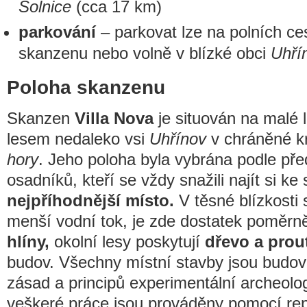
Solnice
(cca 17 km)
parkování
– parkovat lze na polních ce
skanzenu nebo volně v blízké obci
Uhří
Poloha skanzenu
Skanzen
Villa Nova
je situován na malé 
lesem nedaleko vsi
Uhřínov
v chráněné kr
hory
. Jeho poloha byla vybrána podle př
osadníků, kteří se vždy snažili najít si k
nejpříhodnější místo.
V těsné blízkosti
menší vodní tok, je zde dostatek poměrně
hlíny,
okolní lesy poskytují
dřevo a prou
budov. Všechny místní stavby jsou budo
zásad a principů experimentální archeolo
veškeré práce jsou prováděny pomocí rep