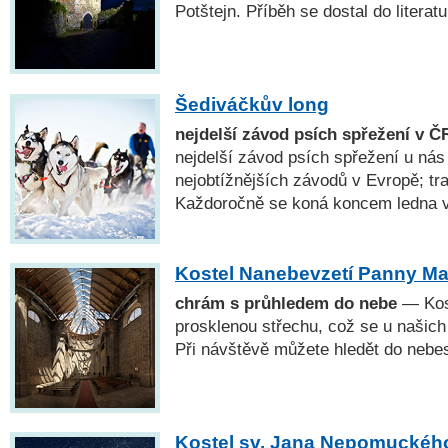
Potštejn. Příběh se dostal do literatur
Šediváčkův long
nejdelší závod psích spřežení v Č
nejdelší závod psích spřežení u nás
nejobtížnějších závodů v Evropě; tr
Každoročně se koná koncem ledna v
Kostel Nanebevzetí Panny Ma
chrám s průhledem do nebe
— Kost
prosklenou střechu, což se u našich
Při návštěvě můžete hledět do nebe
Kostel sv. Jana Nepomuckého