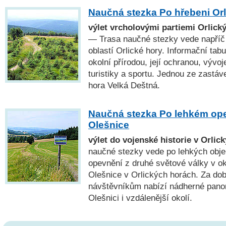
Naučná stezka Po hřebeni Orl
výlet vrcholovými partiemi Orlický
— Trasa naučné stezky vede napříč
oblastí Orlické hory. Informační tab
okolní přírodou, její ochranou, vývoj
turistiky a sportu. Jednou ze zastáve
hora Velká Deštná.
Naučná stezka Po lehkém ope
Olešnice
výlet do vojenské historie v Orlic
naučné stezky vede po lehkých obj
opevnění z druhé světové války v ok
Olešnice v Orlických horách. Za do
návštěvníkům nabízí nádherné pano
Olešnici i vzdálenější okolí.