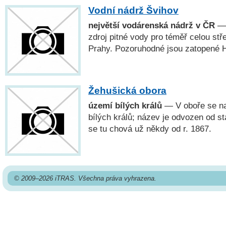
Vodní nádrž Švihov
největší vodárenská nádrž v ČR
— 
zdroj pitné vody pro téměř celou st
Prahy. Pozoruhodné jsou zatopené H
Žehušická obora
území bílých králů
— V oboře se na
bílých králů; název je odvozen od st
se tu chová už někdy od r. 1867.
© 2009–2026 iTRAS. Všechna práva vyhrazena.