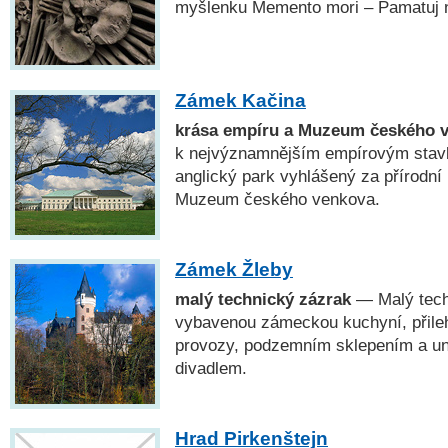
myšlenku Memento mori – Pamatuj 
Zámek Kačina
krása empíru a Muzeum českého 
k nejvýznamnějším empírovým stav
anglický park vyhlášený za přírodní
Muzeum českého venkova.
Zámek Žleby
malý technický zázrak
— Malý tech
vybavenou zámeckou kuchyní, přile
provozy, podzemním sklepením a un
divadlem.
Hrad Pirkenštejn