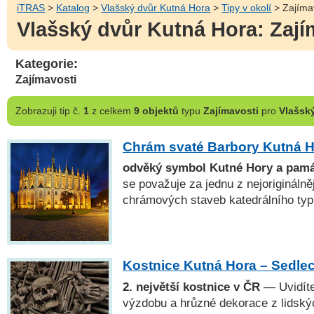
iTRAS
>
Katalog
>
Vlašský dvůr Kutná Hora
>
Tipy v okolí
> Zajíma
Vlašský dvůr Kutná Hora: Zajím
Kategorie:
Zajímavosti
Zobrazuji
tip č.
1
z celkem
9 objektů
typu
Zajímavosti
pro
Vlašsk
Chrám svaté Barbory Kutná 
odvěký symbol Kutné Hory a pa
se považuje za jednu z nejorigináln
chrámových staveb katedrálního typ
Kostnice Kutná Hora – Sedle
2. největší kostnice v ČR
— Uvidíte
výzdobu a hrůzné dekorace z lidskýc