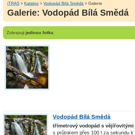
iTRAS
>
Katalog
>
Vodopád Bílá Smědá
> Galerie
Galerie: Vodopád Bílá Smědá
Zobrazuji
jedinou fotku
.
Vodopád Bílá Smědá
třímetrový vodopád s vějířovitými
s průtokem přes 100 l za sekundu k