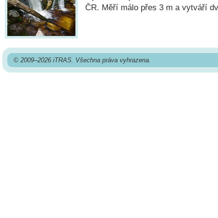
ČR. Měří málo přes 3 m a vytváří dva
© 2009–2026 iTRAS. Všechna práva vyhrazena.