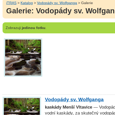
iTRAS
>
Katalog
>
Vodopády sv. Wolfganga
> Galerie
Galerie: Vodopády sv. Wolfga
Zobrazuji
jedinou fotku
.
Vodopády sv. Wolfganga
kaskády Menší Vltavice
— Vodopády
vodní kaskády, za skutečný vodopá