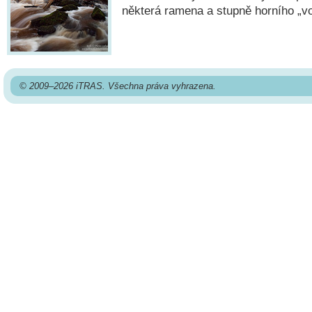
některá ramena a stupně horního „v
© 2009–2026 iTRAS. Všechna práva vyhrazena.