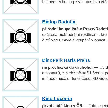
filmové technologie vás doslova vtá
Biotop Radotín
přírodní koupaliště v Praze-Radot
osázená mokřadními rostlinami, kter
čistí vodu. Skvělé koupání v oblasti
DinoPark Harfa Praha
na procházku do druhohor
— Uvidí
dinosaurů, z nichž někteří i řvou a 
imitace močálu, tunel času, 4D vid
Kino Lucerna
první stálé kino v ČR
— Toto legend