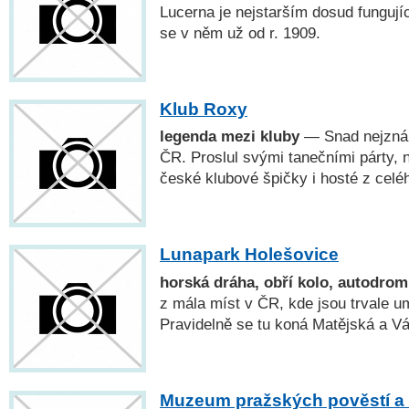
Lucerna je nejstarším dosud funguj
se v něm už od r. 1909.
Klub Roxy
legenda mezi kluby
— Snad nejznám
ČR. Proslul svými tanečními párty, 
české klubové špičky i hosté z celé
Lunapark Holešovice
horská dráha, obří kolo, autodro
z mála míst v ČR, kde jsou trvale u
Pravidelně se tu koná Matějská a V
Muzeum pražských pověstí a 