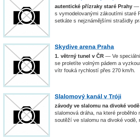
autentické přízraky staré Prahy
— P
s vymodelovanými zákoutími staré Pr
setkáte s nejznámějšími strašidly p
Skydive arena Praha
1. větrný tunel v ČR
— Ve speciální
se proletíte volným pádem a vyzkouší
vítr fouká rychlostí přes 270 km/h.
Slalomový kanál v Tróji
závody ve slalomu na divoké vodě
slalomová dráha, na které proběhl
soutěží ve slalomu na divoké vodě, r