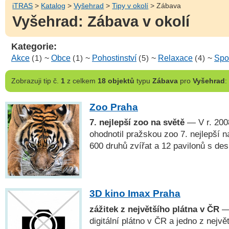
iTRAS
>
Katalog
>
Vyšehrad
>
Tipy v okolí
> Zábava
Vyšehrad: Zábava v okolí
Kategorie:
Akce
(1)
~
Obce
(1)
~
Pohostinství
(5)
~
Relaxace
(4)
~
Spo
Zobrazuji
tip č.
1
z celkem
18 objektů
typu
Zábava
pro
Vyšehrad
:
Zoo Praha
7. nejlepší zoo na světě
— V r. 200
ohodnotil pražskou zoo 7. nejlepší n
600 druhů zvířat a 12 pavilonů s des
3D kino Imax Praha
zážitek z největšího plátna v ČR
— 
digitální plátno v ČR a jedno z nejvě