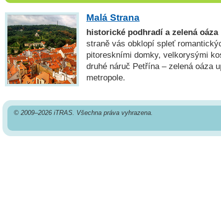
Malá Strana
historické podhradí a zelená oáza
straně vás obklopí spleť romantický
pitoreskními domky, velkorysými kos
druhé náruč Petřína – zelená oáza up
metropole.
© 2009–2026 iTRAS. Všechna práva vyhrazena.