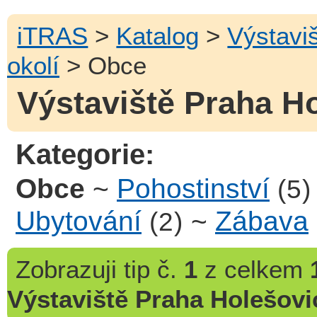
iTRAS
>
Katalog
>
Výstavi
okolí
> Obce
Výstaviště Praha Ho
Kategorie:
Obce
~
Pohostinství
(5)
Ubytování
~
Zábava
(2)
Zobrazuji
tip č.
1
z celkem
Výstaviště Praha Holešovi