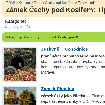
iTRAS
>
Katalog
>
Zámek Čechy pod Kosířem
> Tipy v okolí
Zámek Čechy pod Kosířem: Tip
Kategorie:
Zajímavosti
(2)
Zobrazuji
jediné 2 tipy
pro
Zámek Čechy pod Kosířem
:
Jeskyně Průchodnice
první nález stepního kura na Mora
skalní tunel, kde žila pravěká zvířa
kosti stepního kura, což byl první n
Moravě.
Zámek Plumlov
zámek úzký jako žiletka
— Plumlov 
nejzvláštnější zámky v ČR. Původně 