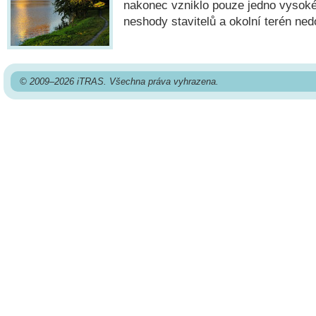
nakonec vzniklo pouze jedno vysoké
neshody stavitelů a okolní terén ned
© 2009–2026 iTRAS. Všechna práva vyhrazena.