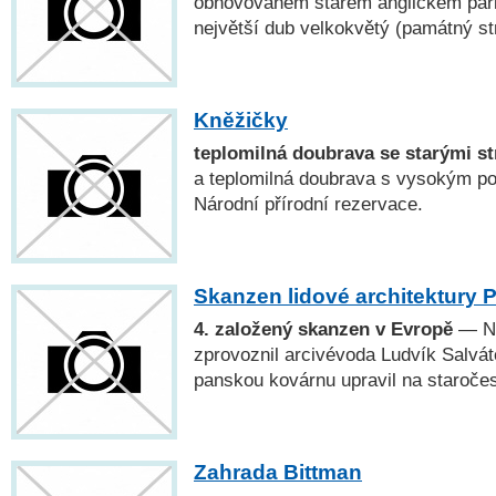
obnovovaném starém anglickém parku
největší dub velkokvětý (památný str
Kněžičky
teplomilná doubrava se starými s
a teplomilná doubrava s vysokým po
Národní přírodní rezervace.
Skanzen lidové architektury
4. založený skanzen v Evropě
— Na
zprovoznil arcivévoda Ludvík Salvá
panskou kovárnu upravil na staroče
Zahrada Bittman