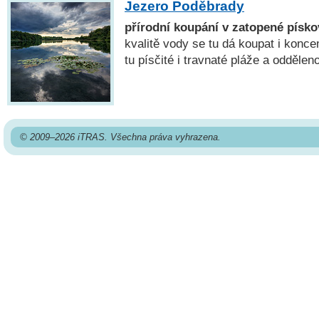
Jezero Poděbrady
přírodní koupání v zatopené písk
kvalitě vody se tu dá koupat i konce
tu písčité i travnaté pláže a oddělen
© 2009–2026 iTRAS. Všechna práva vyhrazena.