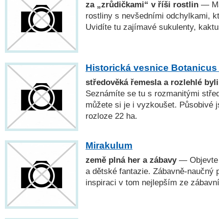
za „zrůdičkami“ v říši rostlin
— Maj
rostliny s nevšedními odchylkami, kt
Uvidíte tu zajímavé sukulenty, kakt
Historická vesnice Botanicus
středověká řemesla a rozlehlé byl
Seznámíte se tu s rozmanitými stř
můžete si je i vyzkoušet. Působivé j
rozloze 22 ha.
Mirakulum
země plná her a zábavy
— Objevte 
a dětské fantazie. Zábavně-naučný 
inspiraci v tom nejlepším ze zábavn