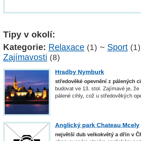
Tipy v okolí:
Kategorie:
Relaxace
~
Sport
(1)
(1)
Zajímavosti
(8)
Hradby Nymburk
středověké opevnění z pálených ci
budovat ve 13. stol. Zajímavé je, že
pálené cihly, což u středověkých o
Anglický park Chateau Mcely
největší dub velkokvětý a dřín v Č