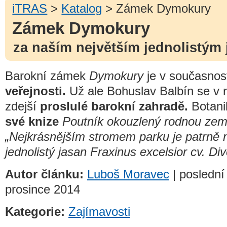
iTRAS
>
Katalog
> Zámek Dymokury
Zámek Dymokury
za naším největším jednolistým
Barokní zámek
Dymokury
je v současnos
veřejnosti.
Už ale Bohuslav Balbín se v r
zdejší
proslulé barokní zahradě.
Botani
své knize
Poutník okouzlený rodnou zem
„Nejkrásnějším stromem parku je patrně 
jednolistý jasan Fraxinus excelsior cv. Dive
Autor článku:
Luboš Moravec
| poslední
prosince 2014
Kategorie:
Zajímavosti