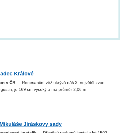
radec Králové
von v ČR
— Renesanční věž ukrývá náš 3. největší zvon.
gustin, je 169 cm vysoký a má průměr 2,06 m.
 Mikuláše Jiráskovy sady
avoslavný kostelík
— Dřevěný roubený kostel z let 1502–