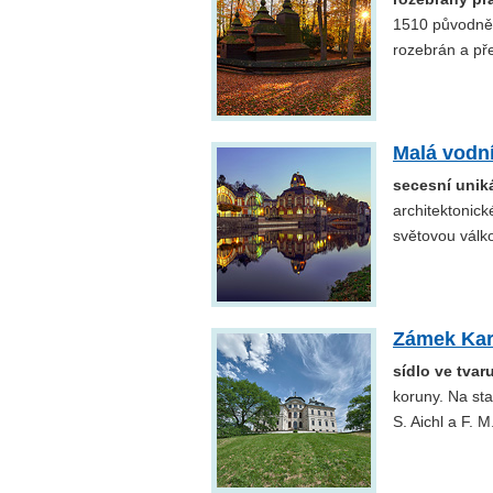
1510 původně 
rozebrán a př
Malá vodní
secesní unik
architektonick
světovou válk
Zámek Kar
sídlo ve tvar
koruny. Na sta
S. Aichl a F. 