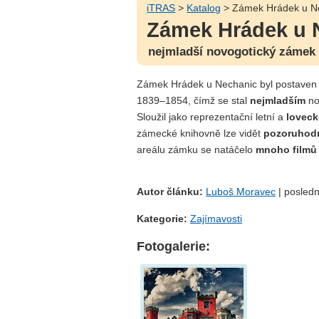
iTRAS
>
Katalog
> Zámek Hrádek u N
Zámek Hrádek u 
nejmladší novogotický zámek
Zámek Hrádek u Nechanic byl postaven 
1839–1854, čímž se stal
nejmladším
no
Sloužil jako reprezentační letní a
loveck
zámecké knihovně lze vidět
pozoruhod
areálu zámku se natáčelo
mnoho filmů
Autor článku:
Luboš Moravec
| posledn
Kategorie:
Zajímavosti
Fotogalerie: