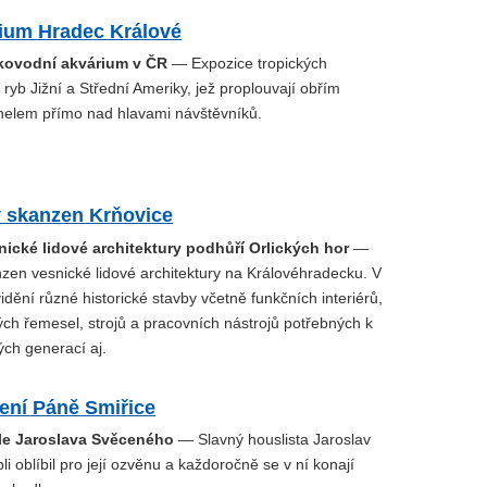
rium Hradec Králové
dkovodní akvárium v ČR
— Expozice tropických
ryb Jižní a Střední Ameriky, jež proplouvají obřím
elem přímo nad hlavami návštěvníků.
ý skanzen Krňovice
ické lidové architektury podhůří Orlických hor
—
zen vesnické lidové architektury na Královéhradecku. V
vidění různé historické stavby včetně funkčních interiérů,
ch řemesel, strojů a pracovních nástrojů potřebných k
ých generací aj.
ení Páně Smiřice
le Jaroslava Svěceného
— Slavný houslista Jaroslav
li oblíbil pro její ozvěnu a každoročně se v ní konají