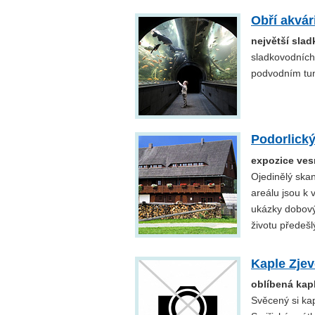
Obří akvá
největší sla
sladkovodních 
podvodním tun
Podorlick
expozice vesn
Ojedinělý skan
areálu jsou k 
ukázky dobový
životu předešl
Kaple Zjev
oblíbená kap
Svěcený si kap