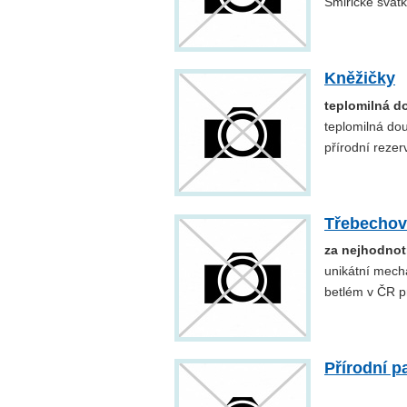
Smiřické svát
Kněžičky
teplomilná d
teplomilná do
přírodní rezer
Třebechov
za nejhodnot
unikátní mecha
betlém v ČR p
Přírodní p