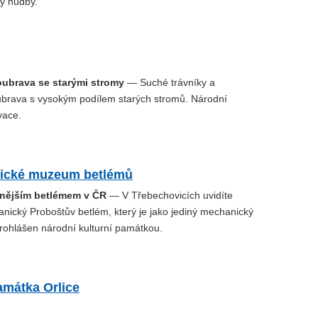
ky hudby.
oubrava se starými stromy
— Suché trávníky a
ubrava s vysokým podílem starých stromů. Národní
vace.
ické muzeum betlémů
nějším betlémem v ČR
— V Třebechovicích uvidíte
nický Proboštův betlém, který je jako jediný mechanický
rohlášen národní kulturní památkou.
amátka Orlice