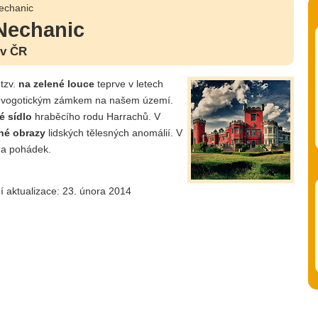
echanic
Nechanic
 v ČR
tzv.
na zelené louce
teprve v letech
vogotickým zámkem na našem území.
é sídlo
hraběcího rodu Harrachů. V
né obrazy
lidských tělesných anomálií. V
a pohádek.
í aktualizace: 23. února 2014