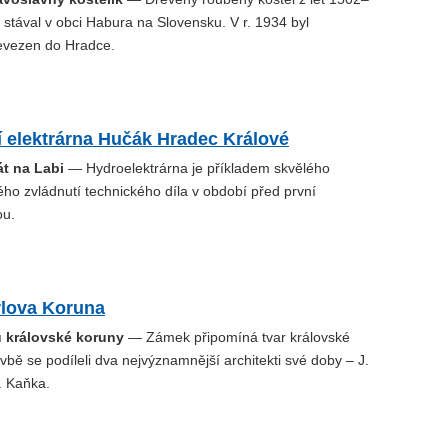
stával v obci Habura na Slovensku. V r. 1934 byl
evezen do Hradce.
 elektrárna Hučák Hradec Králové
át na Labi
— Hydroelektrárna je příkladem skvělého
ého zvládnutí technického díla v období před první
ou.
lova Koruna
u královské koruny
— Zámek připomíná tvar královské
vbě se podíleli dva nejvýznamnější architekti své doby – J.
M. Kaňka.