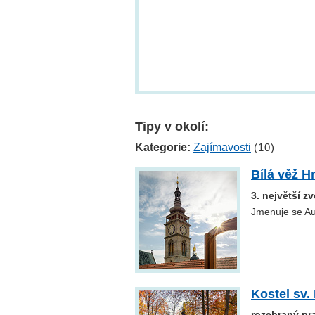
Tipy v okolí:
Kategorie:
Zajímavosti
(10)
Bílá věž H
3. největší z
Jmenuje se Au
Kostel sv.
rozebraný pr