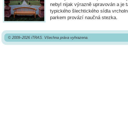
nebyl nijak výrazně upravován a je 
typického šlechtického sídla vrcho
parkem provází naučná stezka.
© 2009–2026 iTRAS. Všechna práva vyhrazena.