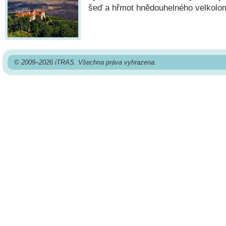
šeď a hřmot hnědouhelného velkolo
© 2009–2026 iTRAS. Všechna práva vyhrazena.