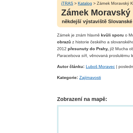
iTRAS
>
Katalog
> Zámek Moravský K
Zámek Moravský
někdejší výstaviště Slovanské
Zámek je znám hlavně
kvůli sporu
o M
obrazů
z historie českého a slovanského
2012
přesunuty do Prahy,
jíž Mucha o
Paracelsova síň,
věnovaná proslulému lék
Autor článku:
Luboš Moravec
| posledn
Kategorie:
Zajímavosti
Zobrazení na mapě: