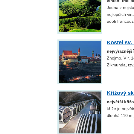
viniční trať 
Jedna z nejsta
nejlepších vin
údolí francou
Kostel sv.
nejvýraznějš
Znojmo. V r. 
Zikmunda, tzv.
Křížový sk
největší kříž
kříže je nejv
dlouhá 110 m,