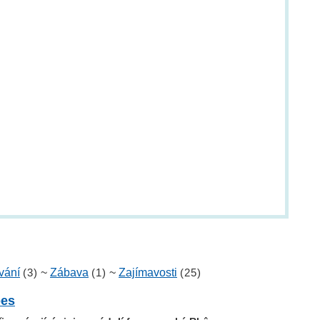
vání
(3)
~
Zábava
(1)
~
Zajímavosti
(25)
bes