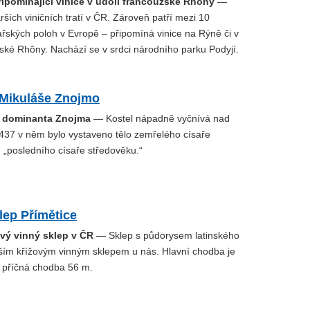
připomínající vinice v údolí francouzské Rhôny
—
rších viničních tratí v ČR. Zároveň patří mezi 10
ařských poloh v Evropě – připomíná vinice na Rýně či v
zské Rhôny. Nachází se v srdci národního parku Podyjí.
 Mikuláše Znojmo
í dominanta Znojma
— Kostel nápadně vyčnívá nad
1437 v něm bylo vystaveno tělo zemřelého císaře
 „posledního císaře středověku.“
lep Přímětice
ový vinný sklep v ČR
— Sklep s půdorysem latinského
ětším křížovým vinným sklepem u nás. Hlavní chodba je
 příčná chodba 56 m.