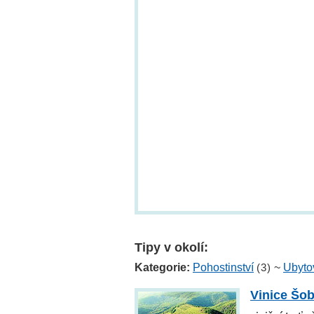
Tipy v okolí:
Kategorie:
Pohostinství
(3)
~
Ubyto
Vinice Šo