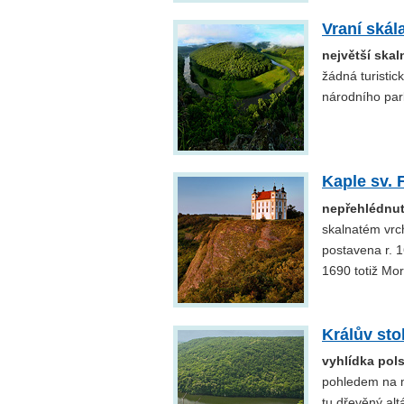
Vraní skál
největší skal
žádná turistic
národního par
Kaple sv.
nepřehlédnut
skalnatém vrc
postavena r. 16
1690 totiž Mo
Králův sto
vyhlídka pols
pohledem na me
tu dřevěný alt