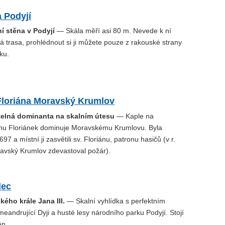
a Podyjí
ní stěna v Podyjí
— Skála měří asi 80 m. Nevede k ní
ká trasa, prohlédnout si ji můžete pouze z rakouské strany
ku.
 Floriána Moravský Krumlov
elná dominanta na skalním útesu
— Kaple na
hu Floriánek dominuje Moravskému Krumlovu. Byla
97 a místní ji zasvětili sv. Floriánu, patronu hasičů (v r.
ravský Krumlov zdevastoval požár).
lec
kého krále Jana III.
— Skalní vyhlídka s perfektním
andrující Dyji a husté lesy národního parku Podyjí. Stojí
án.