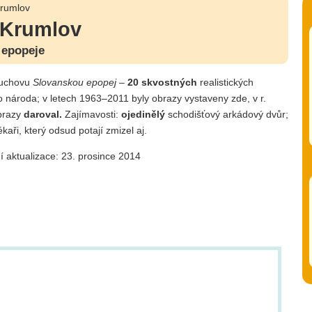
rumlov
 Krumlov
 epopeje
uchovu
Slovanskou epopej
–
20 skvostných
realistických
 národa; v letech 1963–2011 byly obrazy vystaveny zde, v r.
brazy
daroval.
Zajímavosti:
ojedinělý
schodišťový arkádový dvůr;
aři, který odsud potají zmizel aj.
í aktualizace: 23. prosince 2014