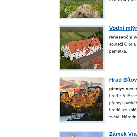
Vodní mlýn
renesanční v
soutěži Gloria
památka.
Hrad Bítov
přemyslovská
hrad z řetězce
přemyslovskéh
hradě lze zhlé
světě. Národní
Zámek Vra