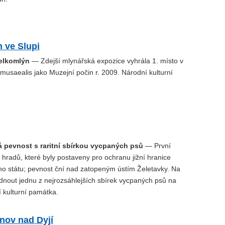
 ve Slupi
elkomlýn
— Zdejší mlynářská expozice vyhrála 1. místo v
 musaealis jako Muzejní počin r. 2009. Národní kulturní
 pevnost s raritní sbírkou vycpaných psů
— První
 hradů, které byly postaveny pro ochranu jižní hranice
o státu; pevnost ční nad zatopeným ústím Želetavky. Na
dnout jednu z nejrozsáhlejších sbírek vycpaných psů na
 kulturní památka.
nov nad Dyjí