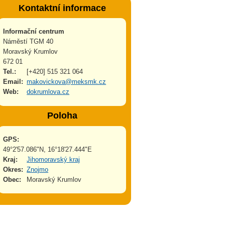
Kontaktní informace
Informační centrum
Náměstí TGM 40
Moravský Krumlov
672 01
Tel.:
[+420] 515 321 064
Email:
makovickova@meksmk.cz
Web:
dokrumlova.cz
Poloha
GPS:
49°2'57.086"N, 16°18'27.444"E
Kraj:
Jihomoravský kraj
Okres:
Znojmo
Obec:
Moravský Krumlov