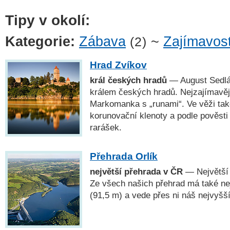
Tipy v okolí:
Kategorie:
Zábava
~
Zajímavost
(2)
Hrad Zvíkov
král českých hradů
— August Sedlá
králem českých hradů. Nejzajímavějš
Markomanka s „runami“. Ve věži tak
korunovační klenoty a podle pověsti 
rarášek.
Přehrada Orlík
největší přehrada v ČR
— Největší 
Ze všech našich přehrad má také ne
(91,5 m) a vede přes ni náš nejvyšš