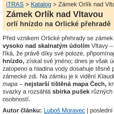
iTRAS
>
Katalog
> Zámek Orlík nad Vlt
Zámek Orlík nad Vltavou
orlí hnízdo na Orlické přehradě
Před vznikem Orlické přehrady se zámek
vysoko nad skalnatým údolím
Vltavy –
říká, že právě díky své poloze, připomína
hnízdo,
získal své jméno; dnes je však ú
zatopeno a hladina vody dosahuje těsně 
zámecké zdi. Na zámku je k vidění
Klaud
mapa
–
nejstarší tištěná mapa Čech,
kn
svazky a rozsáhlá
sbírka pušek
různých
osobností.
Autor článku:
Luboš Moravec
| poslední