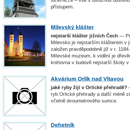
lucerničce – vše s úslužnou obsluho
přístupem.
Milevský klášter
nejstarší klášter jižních Čech
— Pr
Milevsko je nejstarším klášterem v 
založen pravděpodobně již v r. 1184
Milevské muzeum, k vidění je dřevě
knihovna v budově nejstarší školy v k
Akvárium Orlík nad Vltavou
jaké ryby žijí v Orlické přehradě?
—
ryb Orlické přehrady a další méně 
včetně dvoumetrového sumce.
Dehetník