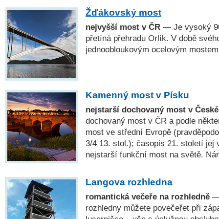
Žďákovský most
nejvyšší most v ČR
— Je vysoký 90
přetíná přehradu Orlík. V době svéh
jednoobloukovým ocelovým mostem 
Kamenný most v Písku
nejstarší dochovaný most v České
dochovaný most v ČR a podle někter
most ve střední Evropě (pravděpodo
3/4 13. stol.); časopis 21. století jej
nejstarší funkční most na světě. Ná
Langova rozhledna
romantická večeře na rozhledně
— 
rozhledny můžete povečeřet při zápa