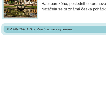
Habsburského, posledního korunova
Natáčela se tu známá česká pohádka
© 2009–2026 iTRAS. Všechna práva vyhrazena.