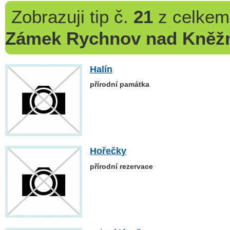
Zobrazuji
tip č.
21
z celke
Zámek Rychnov nad Kněž
Halín
přírodní památka
Hořečky
přírodní rezervace