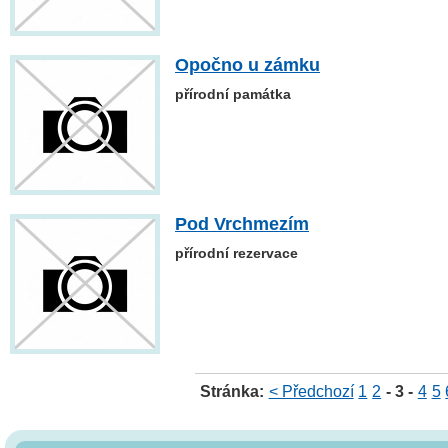
Opočno u zámku
přírodní památka
Pod Vrchmezím
přírodní rezervace
Stránka:
< Předchozí
1
2
- 3 -
4
5