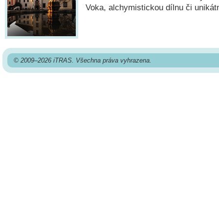
Voka, alchymistickou dílnu či unikát
© 2009–2026 iTRAS. Všechna práva vyhrazena.