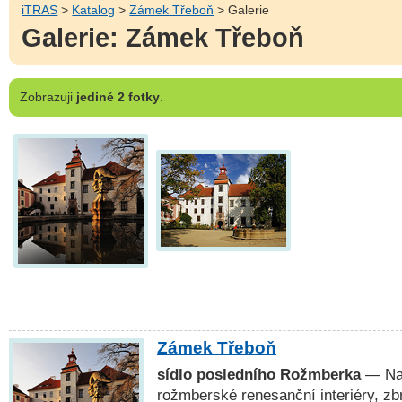
iTRAS
>
Katalog
>
Zámek Třeboň
> Galerie
Galerie: Zámek Třeboň
Zobrazuji
jediné 2 fotky
.
Zámek Třeboň
sídlo posledního Rožmberka
— Na 
rožmberské renesanční interiéry, zbr